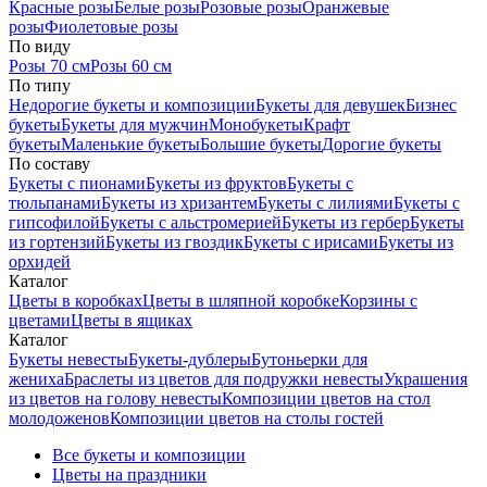
Красные розы
Белые розы
Розовые розы
Оранжевые
розы
Фиолетовые розы
По виду
Розы 70 см
Розы 60 см
По типу
Недорогие букеты и композиции
Букеты для девушек
Бизнес
букеты
Букеты для мужчин
Монобукеты
Крафт
букеты
Маленькие букеты
Большие букеты
Дорогие букеты
По составу
Букеты с пионами
Букеты из фруктов
Букеты с
тюльпанами
Букеты из хризантем
Букеты с лилиями
Букеты с
гипсофилой
Букеты с альстромерией
Букеты из гербер
Букеты
из гортензий
Букеты из гвоздик
Букеты с ирисами
Букеты из
орхидей
Каталог
Цветы в коробках
Цветы в шляпной коробке
Корзины с
цветами
Цветы в ящиках
Каталог
Букеты невесты
Букеты-дублеры
Бутоньерки для
жениха
Браслеты из цветов для подружки невесты
Украшения
из цветов на голову невесты
Композиции цветов на стол
молодоженов
Композиции цветов на столы гостей
Все букеты и композиции
Цветы на праздники