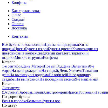
Конфеты
Как сделать заказ
О нас
Скидки
Оплата
Доставка
Контакты
Все букеты и композиции
Цветы на праздники
Хиты
продаж
Цветы
Букеты из роз
Букеты цветов
Композиции из
цветов
Розы в колбах
Свадебный каталог
Открытки и
шарики
Мягкие игрушки
Конфеты
Каталог
1-е сентября
День Матери
Новый Год
День Валентина
8-е
марта
На день рождения
На свадьбу
День Учителя
Татьянин
день
На выписку из роддома
На юбилей
На годовщину
свадьбы
На выпускной
На последний звонок
9-е мая
1-е мая
Каталог
Лизиантус
(Эустома)
Герберы
Лилии
Альстромерии
Ирисы
Гортензии
Гвозди
По форме букета
Розы в коробке
Большие букеты роз
По цвету