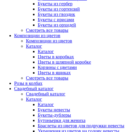
Букеты из гербер
Букеты из гортензий
Букеты из гвоздик
Букеты с ирисами
Букеты из орхидей
Смотреть все товары
Композиции из цветов
Композиции из цветов
Каталог
Каталог
Цветы в коробках
Цветы в шляпной коробке
Корзины с цветами
Цветы в ящиках
Смотреть все товары
Розы в колбах
Свадебный каталог
Свадебный каталог
Каталог
Каталог
Букеты невесты
Букеты-дублеры
Бутоньерки для жениха
Браслеты из цветов для подружки невесты
Украшения из цветов на голову невесты