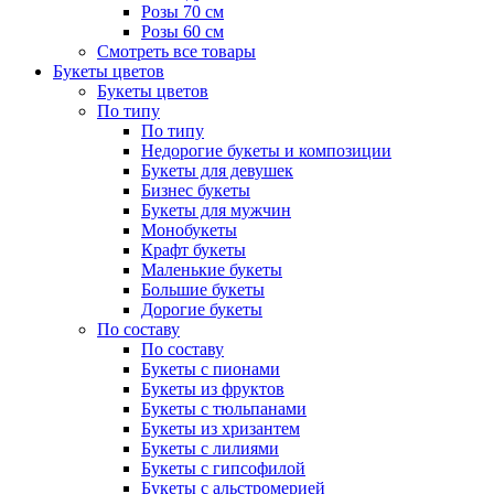
Розы 70 см
Розы 60 см
Смотреть все товары
Букеты цветов
Букеты цветов
По типу
По типу
Недорогие букеты и композиции
Букеты для девушек
Бизнес букеты
Букеты для мужчин
Монобукеты
Крафт букеты
Маленькие букеты
Большие букеты
Дорогие букеты
По составу
По составу
Букеты с пионами
Букеты из фруктов
Букеты с тюльпанами
Букеты из хризантем
Букеты с лилиями
Букеты с гипсофилой
Букеты с альстромерией