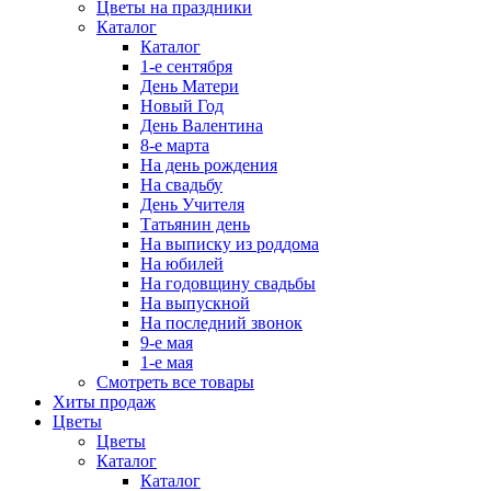
Цветы на праздники
Каталог
Каталог
1-е сентября
День Матери
Новый Год
День Валентина
8-е марта
На день рождения
На свадьбу
День Учителя
Татьянин день
На выписку из роддома
На юбилей
На годовщину свадьбы
На выпускной
На последний звонок
9-е мая
1-е мая
Смотреть все товары
Хиты продаж
Цветы
Цветы
Каталог
Каталог