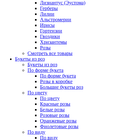
Лизиантус (Эустома)
Герберы
Лилии
Альстромерии
Ирисы
Гортензии
Гвоздики
Хризантемы
Розы
Смотреть все товары
Букеты из роз
Букеты из роз
По форме букета
По форме букета
Розы в коробке
Большие букеты роз
По цвету
По цвету
Красные розы
Белые розы
Розовые розы
Оранжевые розы
Фиолетовые розы
По виду
По виду