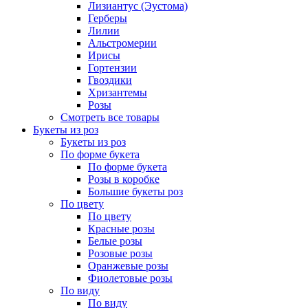
Лизиантус (Эустома)
Герберы
Лилии
Альстромерии
Ирисы
Гортензии
Гвоздики
Хризантемы
Розы
Смотреть все товары
Букеты из роз
Букеты из роз
По форме букета
По форме букета
Розы в коробке
Большие букеты роз
По цвету
По цвету
Красные розы
Белые розы
Розовые розы
Оранжевые розы
Фиолетовые розы
По виду
По виду