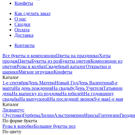
Конфеты
Как сделать заказ
О нас
Скидки
Оплата
Доставка
Контакты
Все букеты и композиции
Цветы на праздники
Хиты
продаж
Цветы
Букеты из роз
Букеты цветов
Композиции из
цветов
Розы в колбах
Свадебный каталог
Открытки и
шарики
Мягкие игрушки
Конфеты
Каталог
1-е сентября
День Матери
Новый Год
День Валентина
8-е
марта
На день рождения
На свадьбу
День Учителя
Татьянин
день
На выписку из роддома
На юбилей
На годовщину
свадьбы
На выпускной
На последний звонок
9-е мая
1-е мая
Каталог
Лизиантус
(Эустома)
Герберы
Лилии
Альстромерии
Ирисы
Гортензии
Гвозди
По форме букета
Розы в коробке
Большие букеты роз
По цвету