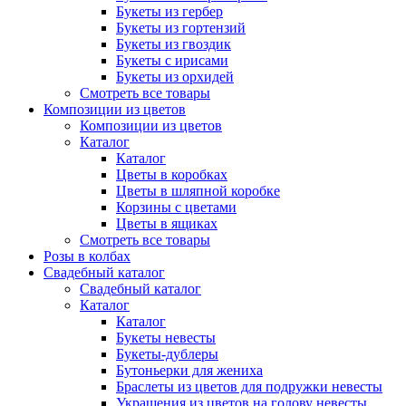
Букеты из гербер
Букеты из гортензий
Букеты из гвоздик
Букеты с ирисами
Букеты из орхидей
Смотреть все товары
Композиции из цветов
Композиции из цветов
Каталог
Каталог
Цветы в коробках
Цветы в шляпной коробке
Корзины с цветами
Цветы в ящиках
Смотреть все товары
Розы в колбах
Свадебный каталог
Свадебный каталог
Каталог
Каталог
Букеты невесты
Букеты-дублеры
Бутоньерки для жениха
Браслеты из цветов для подружки невесты
Украшения из цветов на голову невесты