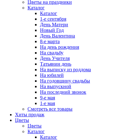
Цветы на праздники
Каталог
Каталог
1-е сентября
День Матери
Новый Год
День Валентина
8-е марта
На день рождения
На свадьбу
День Учителя
Татьянин день
На выписку из роддома
На юбилей
На годовщину свадьбы
На выпускной
На последний звонок
9-е мая
1-е мая
Смотреть все товары
Хиты продаж
Цветы
Цветы
Каталог
Каталог