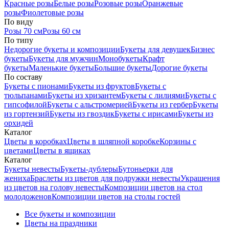
Красные розы
Белые розы
Розовые розы
Оранжевые
розы
Фиолетовые розы
По виду
Розы 70 см
Розы 60 см
По типу
Недорогие букеты и композиции
Букеты для девушек
Бизнес
букеты
Букеты для мужчин
Монобукеты
Крафт
букеты
Маленькие букеты
Большие букеты
Дорогие букеты
По составу
Букеты с пионами
Букеты из фруктов
Букеты с
тюльпанами
Букеты из хризантем
Букеты с лилиями
Букеты с
гипсофилой
Букеты с альстромерией
Букеты из гербер
Букеты
из гортензий
Букеты из гвоздик
Букеты с ирисами
Букеты из
орхидей
Каталог
Цветы в коробках
Цветы в шляпной коробке
Корзины с
цветами
Цветы в ящиках
Каталог
Букеты невесты
Букеты-дублеры
Бутоньерки для
жениха
Браслеты из цветов для подружки невесты
Украшения
из цветов на голову невесты
Композиции цветов на стол
молодоженов
Композиции цветов на столы гостей
Все букеты и композиции
Цветы на праздники