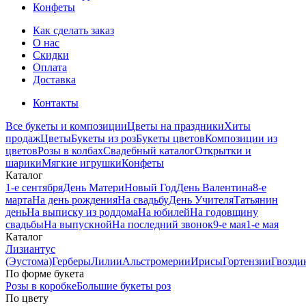
Конфеты
Как сделать заказ
О нас
Скидки
Оплата
Доставка
Контакты
Все букеты и композиции
Цветы на праздники
Хиты
продаж
Цветы
Букеты из роз
Букеты цветов
Композиции из
цветов
Розы в колбах
Свадебный каталог
Открытки и
шарики
Мягкие игрушки
Конфеты
Каталог
1-е сентября
День Матери
Новый Год
День Валентина
8-е
марта
На день рождения
На свадьбу
День Учителя
Татьянин
день
На выписку из роддома
На юбилей
На годовщину
свадьбы
На выпускной
На последний звонок
9-е мая
1-е мая
Каталог
Лизиантус
(Эустома)
Герберы
Лилии
Альстромерии
Ирисы
Гортензии
Гвозди
По форме букета
Розы в коробке
Большие букеты роз
По цвету