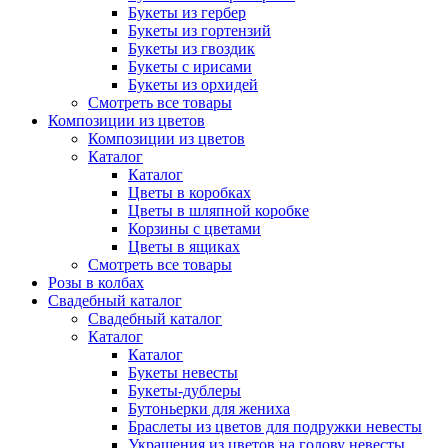
Букеты из гербер
Букеты из гортензий
Букеты из гвоздик
Букеты с ирисами
Букеты из орхидей
Смотреть все товары
Композиции из цветов
Композиции из цветов
Каталог
Каталог
Цветы в коробках
Цветы в шляпной коробке
Корзины с цветами
Цветы в ящиках
Смотреть все товары
Розы в колбах
Свадебный каталог
Свадебный каталог
Каталог
Каталог
Букеты невесты
Букеты-дублеры
Бутоньерки для жениха
Браслеты из цветов для подружки невесты
Украшения из цветов на голову невесты