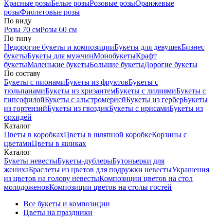
Красные розы
Белые розы
Розовые розы
Оранжевые
розы
Фиолетовые розы
По виду
Розы 70 см
Розы 60 см
По типу
Недорогие букеты и композиции
Букеты для девушек
Бизнес
букеты
Букеты для мужчин
Монобукеты
Крафт
букеты
Маленькие букеты
Большие букеты
Дорогие букеты
По составу
Букеты с пионами
Букеты из фруктов
Букеты с
тюльпанами
Букеты из хризантем
Букеты с лилиями
Букеты с
гипсофилой
Букеты с альстромерией
Букеты из гербер
Букеты
из гортензий
Букеты из гвоздик
Букеты с ирисами
Букеты из
орхидей
Каталог
Цветы в коробках
Цветы в шляпной коробке
Корзины с
цветами
Цветы в ящиках
Каталог
Букеты невесты
Букеты-дублеры
Бутоньерки для
жениха
Браслеты из цветов для подружки невесты
Украшения
из цветов на голову невесты
Композиции цветов на стол
молодоженов
Композиции цветов на столы гостей
Все букеты и композиции
Цветы на праздники