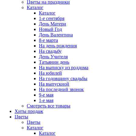
Цветы на праздники
Каталог
Каталог
1-е сентября
День Матери
Новый Год
День Валентина
8-е марта
На день рождения
На свадьбу
День Учителя
Татьянин день
На выписку из роддома
На юбилей
На годовщину свадьбы
На выпускной
На последний звонок
9-е мая
1-е мая
Смотреть все товары
Хиты продаж
Цветы
Цветы
Каталог
Каталог