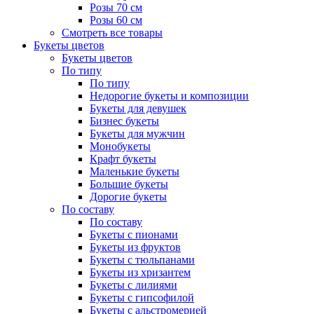
Розы 70 см
Розы 60 см
Смотреть все товары
Букеты цветов
Букеты цветов
По типу
По типу
Недорогие букеты и композиции
Букеты для девушек
Бизнес букеты
Букеты для мужчин
Монобукеты
Крафт букеты
Маленькие букеты
Большие букеты
Дорогие букеты
По составу
По составу
Букеты с пионами
Букеты из фруктов
Букеты с тюльпанами
Букеты из хризантем
Букеты с лилиями
Букеты с гипсофилой
Букеты с альстромерией