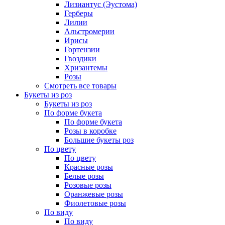
Лизиантус (Эустома)
Герберы
Лилии
Альстромерии
Ирисы
Гортензии
Гвоздики
Хризантемы
Розы
Смотреть все товары
Букеты из роз
Букеты из роз
По форме букета
По форме букета
Розы в коробке
Большие букеты роз
По цвету
По цвету
Красные розы
Белые розы
Розовые розы
Оранжевые розы
Фиолетовые розы
По виду
По виду