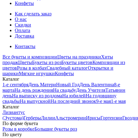
Конфеты
Как сделать заказ
О нас
Скидки
Оплата
Доставка
Контакты
Все букеты и композиции
Цветы на праздники
Хиты
продаж
Цветы
Букеты из роз
Букеты цветов
Композиции из
цветов
Розы в колбах
Свадебный каталог
Открытки и
шарики
Мягкие игрушки
Конфеты
Каталог
1-е сентября
День Матери
Новый Год
День Валентина
8-е
марта
На день рождения
На свадьбу
День Учителя
Татьянин
день
На выписку из роддома
На юбилей
На годовщину
свадьбы
На выпускной
На последний звонок
9-е мая
1-е мая
Каталог
Лизиантус
(Эустома)
Герберы
Лилии
Альстромерии
Ирисы
Гортензии
Гвозди
По форме букета
Розы в коробке
Большие букеты роз
По цвету