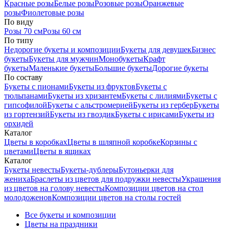
Красные розы
Белые розы
Розовые розы
Оранжевые
розы
Фиолетовые розы
По виду
Розы 70 см
Розы 60 см
По типу
Недорогие букеты и композиции
Букеты для девушек
Бизнес
букеты
Букеты для мужчин
Монобукеты
Крафт
букеты
Маленькие букеты
Большие букеты
Дорогие букеты
По составу
Букеты с пионами
Букеты из фруктов
Букеты с
тюльпанами
Букеты из хризантем
Букеты с лилиями
Букеты с
гипсофилой
Букеты с альстромерией
Букеты из гербер
Букеты
из гортензий
Букеты из гвоздик
Букеты с ирисами
Букеты из
орхидей
Каталог
Цветы в коробках
Цветы в шляпной коробке
Корзины с
цветами
Цветы в ящиках
Каталог
Букеты невесты
Букеты-дублеры
Бутоньерки для
жениха
Браслеты из цветов для подружки невесты
Украшения
из цветов на голову невесты
Композиции цветов на стол
молодоженов
Композиции цветов на столы гостей
Все букеты и композиции
Цветы на праздники