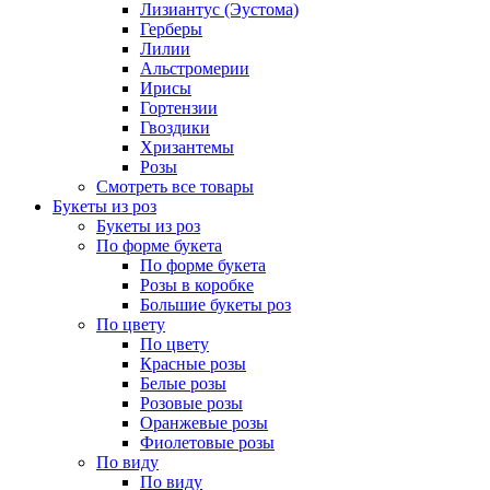
Лизиантус (Эустома)
Герберы
Лилии
Альстромерии
Ирисы
Гортензии
Гвоздики
Хризантемы
Розы
Смотреть все товары
Букеты из роз
Букеты из роз
По форме букета
По форме букета
Розы в коробке
Большие букеты роз
По цвету
По цвету
Красные розы
Белые розы
Розовые розы
Оранжевые розы
Фиолетовые розы
По виду
По виду