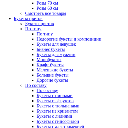
Розы 70 см
Розы 60 см
Смотреть все товары
Букеты цветов
Букеты цветов
По типу
По типу
Недорогие букеты и композиции
Букеты для девушек
Бизнес букеты
Букеты для мужчин
Монобукеты
Крафт букеты
Маленькие букеты
Большие букеты
Дорогие букеты
По составу
По составу
Букеты с пионами
Букеты из фруктов
Букеты с тюльпанами
Букеты из хризантем
Букеты с лилиями
Букеты с гипсофилой
Букеты с альстромерией