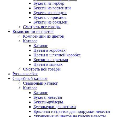
Букеты из гербер
Букеты из гортензий
Букеты из гвоздик
Букеты с ирисами
Букеты из орхидей
Смотреть все товары
Композиции из цветов
Композиции из цветов
Каталог
Каталог
Цветы в коробках
Цветы в шляпной коробке
Корзины с цветами
Цветы в ящиках
Смотреть все товары
Розы в колбах
Свадебный каталог
Свадебный каталог
Каталог
Каталог
Букеты невесты
Букеты-дублеры
Бутоньерки для жениха
Браслеты из цветов для подружки невесты
Украшения из цветов на голову невесты