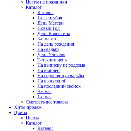
Цветы на праздники
Каталог
Каталог
1-е сентября
День Матери
Новый Год
День Валентина
8-е марта
На день рождения
На свадьбу
День Учителя
Татьянин день
На выписку из роддома
На юбилей
На годовщину свадьбы
На выпускной
На последний звонок
9-е мая
1-е мая
Смотреть все товары
Хиты продаж
Цветы
Цветы
Каталог
Каталог