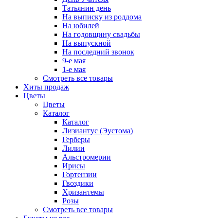
Татьянин день
На выписку из роддома
На юбилей
На годовщину свадьбы
На выпускной
На последний звонок
9-е мая
1-е мая
Смотреть все товары
Хиты продаж
Цветы
Цветы
Каталог
Каталог
Лизиантус (Эустома)
Герберы
Лилии
Альстромерии
Ирисы
Гортензии
Гвоздики
Хризантемы
Розы
Смотреть все товары