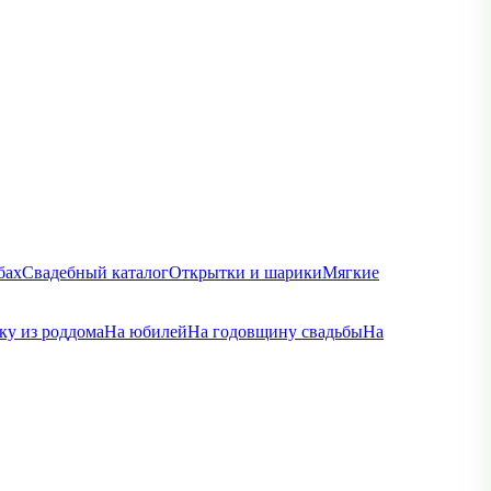
бах
Свадебный каталог
Открытки и шарики
Мягкие
ку из роддома
На юбилей
На годовщину свадьбы
На