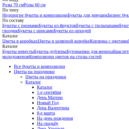
Розы 70 см
Розы 60 см
По типу
Недорогие букеты и композиции
Букеты для девушек
Бизнес бу
По составу
Букеты с пионами
Букеты из фруктов
Букеты с тюльпанами
Буке
гвоздик
Букеты с ирисами
Букеты из орхидей
Каталог
Цветы в коробках
Цветы в шляпной коробке
Корзины с цветами
Каталог
Букеты невесты
Букеты-дублеры
Бутоньерки для жениха
Браслет
молодоженов
Композиции цветов на столы гостей
Все букеты и композиции
Цветы на праздники
Цветы на праздники
Каталог
Каталог
1-е сентября
День Матери
Новый Год
День Валентина
8-е марта
На день рождения
На свадьбу
День Учителя