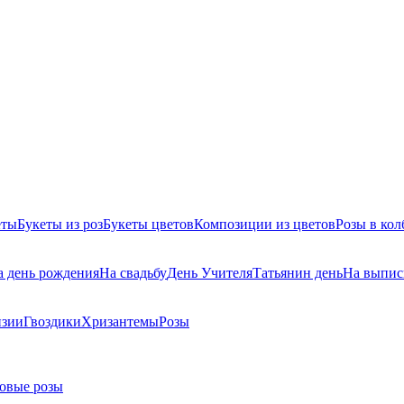
еты
Букеты из роз
Букеты цветов
Композиции из цветов
Розы в кол
а день рождения
На свадьбу
День Учителя
Татьянин день
На выпис
нзии
Гвоздики
Хризантемы
Розы
овые розы