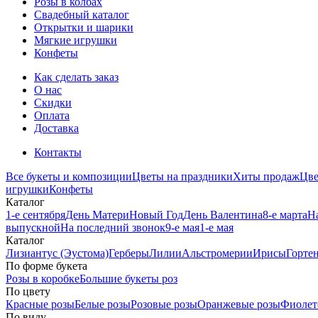
Розы в колбах
Свадебный каталог
Открытки и шарики
Мягкие игрушки
Конфеты
Как сделать заказ
О нас
Скидки
Оплата
Доставка
Контакты
Все букеты и композиции
Цветы на праздники
Хиты продаж
Цв
игрушки
Конфеты
Каталог
1-е сентября
День Матери
Новый Год
День Валентина
8-е марта
Н
выпускной
На последний звонок
9-е мая
1-е мая
Каталог
Лизиантус (Эустома)
Герберы
Лилии
Альстромерии
Ирисы
Горте
По форме букета
Розы в коробке
Большие букеты роз
По цвету
Красные розы
Белые розы
Розовые розы
Оранжевые розы
Фиолет
По виду