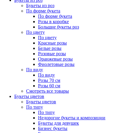
Букеты из роз
Букеты из роз
По форме букета
По форме букета
Розы в коробке
Большие букеты роз
По цвету
По цвету
Красные розы
Белые розы
Розовые розы
Оранжевые розы
Фиолетовые розы
По виду
По виду
Розы 70 см
Розы 60 см
Смотреть все товары
Букеты цветов
Букеты цветов
По типу
По типу
Недорогие букеты и композиции
Букеты для девушек
Бизнес букеты