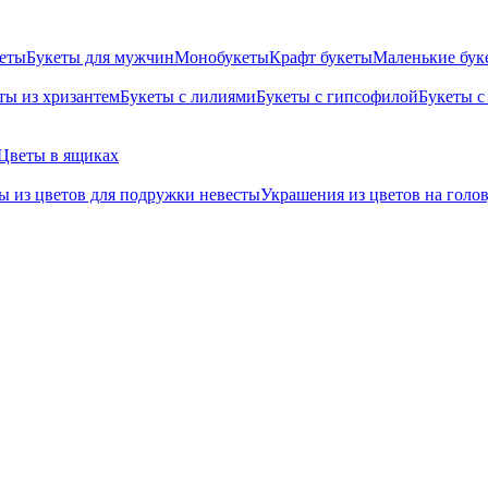
кеты
Букеты для мужчин
Монобукеты
Крафт букеты
Маленькие бук
ты из хризантем
Букеты с лилиями
Букеты с гипсофилой
Букеты с
Цветы в ящиках
ы из цветов для подружки невесты
Украшения из цветов на голо