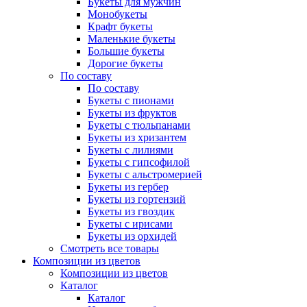
Букеты для мужчин
Монобукеты
Крафт букеты
Маленькие букеты
Большие букеты
Дорогие букеты
По составу
По составу
Букеты с пионами
Букеты из фруктов
Букеты с тюльпанами
Букеты из хризантем
Букеты с лилиями
Букеты с гипсофилой
Букеты с альстромерией
Букеты из гербер
Букеты из гортензий
Букеты из гвоздик
Букеты с ирисами
Букеты из орхидей
Смотреть все товары
Композиции из цветов
Композиции из цветов
Каталог
Каталог