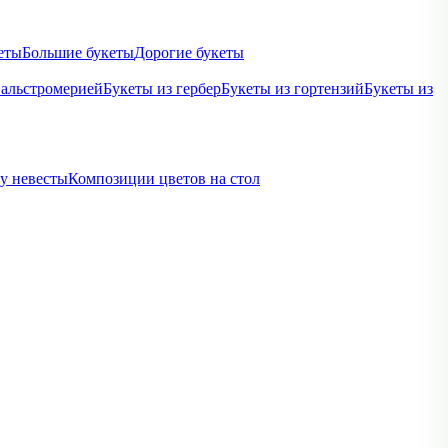
еты
Большие букеты
Дорогие букеты
 альстромерией
Букеты из гербер
Букеты из гортензий
Букеты из
ву невесты
Композиции цветов на стол