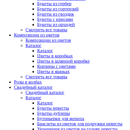
Букеты из гербер
Букеты из гортензий
Букеты из гвоздик
Букеты с ирисами
Букеты из орхидей
Смотреть все товары
Композиции из цветов
Композиции из цветов
Каталог
Каталог
Цветы в коробках
Цветы в шляпной коробке
Корзины с цветами
Цветы в ящиках
Смотреть все товары
Розы в колбах
Свадебный каталог
Свадебный каталог
Каталог
Каталог
Букеты невесты
Букеты-дублеры
Бутоньерки для жениха
Браслеты из цветов для подружки невесты
Украшения из цветов на голову невесты