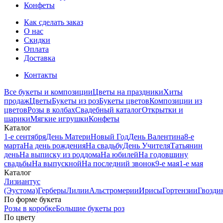
Конфеты
Как сделать заказ
О нас
Скидки
Оплата
Доставка
Контакты
Все букеты и композиции
Цветы на праздники
Хиты
продаж
Цветы
Букеты из роз
Букеты цветов
Композиции из
цветов
Розы в колбах
Свадебный каталог
Открытки и
шарики
Мягкие игрушки
Конфеты
Каталог
1-е сентября
День Матери
Новый Год
День Валентина
8-е
марта
На день рождения
На свадьбу
День Учителя
Татьянин
день
На выписку из роддома
На юбилей
На годовщину
свадьбы
На выпускной
На последний звонок
9-е мая
1-е мая
Каталог
Лизиантус
(Эустома)
Герберы
Лилии
Альстромерии
Ирисы
Гортензии
Гвозди
По форме букета
Розы в коробке
Большие букеты роз
По цвету