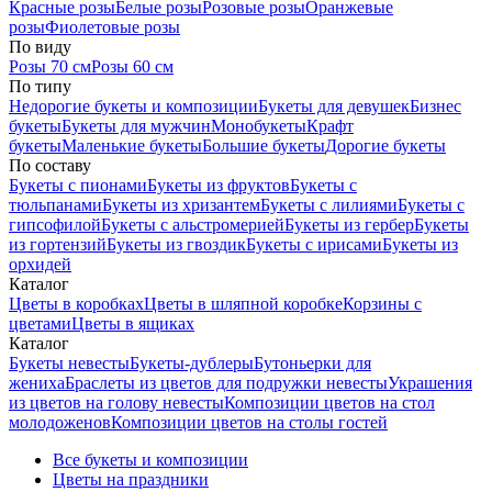
Красные розы
Белые розы
Розовые розы
Оранжевые
розы
Фиолетовые розы
По виду
Розы 70 см
Розы 60 см
По типу
Недорогие букеты и композиции
Букеты для девушек
Бизнес
букеты
Букеты для мужчин
Монобукеты
Крафт
букеты
Маленькие букеты
Большие букеты
Дорогие букеты
По составу
Букеты с пионами
Букеты из фруктов
Букеты с
тюльпанами
Букеты из хризантем
Букеты с лилиями
Букеты с
гипсофилой
Букеты с альстромерией
Букеты из гербер
Букеты
из гортензий
Букеты из гвоздик
Букеты с ирисами
Букеты из
орхидей
Каталог
Цветы в коробках
Цветы в шляпной коробке
Корзины с
цветами
Цветы в ящиках
Каталог
Букеты невесты
Букеты-дублеры
Бутоньерки для
жениха
Браслеты из цветов для подружки невесты
Украшения
из цветов на голову невесты
Композиции цветов на стол
молодоженов
Композиции цветов на столы гостей
Все букеты и композиции
Цветы на праздники