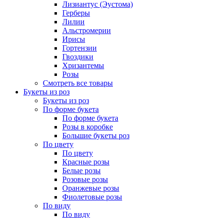
Лизиантус (Эустома)
Герберы
Лилии
Альстромерии
Ирисы
Гортензии
Гвоздики
Хризантемы
Розы
Смотреть все товары
Букеты из роз
Букеты из роз
По форме букета
По форме букета
Розы в коробке
Большие букеты роз
По цвету
По цвету
Красные розы
Белые розы
Розовые розы
Оранжевые розы
Фиолетовые розы
По виду
По виду