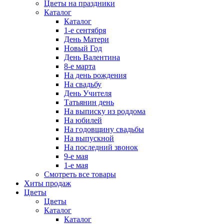
Цветы на праздники
Каталог
Каталог
1-е сентября
День Матери
Новый Год
День Валентина
8-е марта
На день рождения
На свадьбу
День Учителя
Татьянин день
На выписку из роддома
На юбилей
На годовщину свадьбы
На выпускной
На последний звонок
9-е мая
1-е мая
Смотреть все товары
Хиты продаж
Цветы
Цветы
Каталог
Каталог