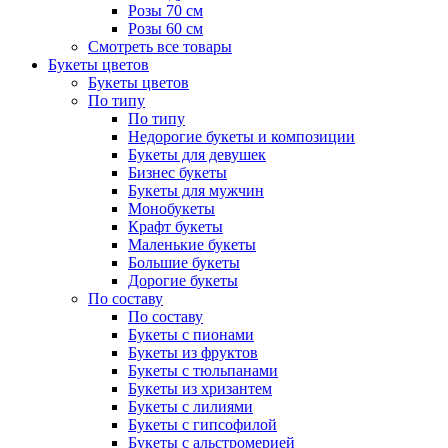
Розы 70 см
Розы 60 см
Смотреть все товары
Букеты цветов
Букеты цветов
По типу
По типу
Недорогие букеты и композиции
Букеты для девушек
Бизнес букеты
Букеты для мужчин
Монобукеты
Крафт букеты
Маленькие букеты
Большие букеты
Дорогие букеты
По составу
По составу
Букеты с пионами
Букеты из фруктов
Букеты с тюльпанами
Букеты из хризантем
Букеты с лилиями
Букеты с гипсофилой
Букеты с альстромерией