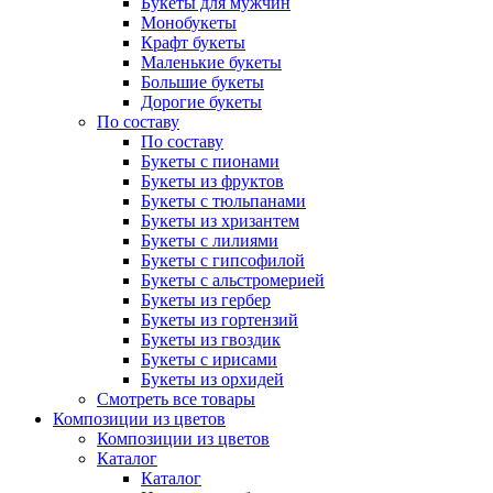
Букеты для мужчин
Монобукеты
Крафт букеты
Маленькие букеты
Большие букеты
Дорогие букеты
По составу
По составу
Букеты с пионами
Букеты из фруктов
Букеты с тюльпанами
Букеты из хризантем
Букеты с лилиями
Букеты с гипсофилой
Букеты с альстромерией
Букеты из гербер
Букеты из гортензий
Букеты из гвоздик
Букеты с ирисами
Букеты из орхидей
Смотреть все товары
Композиции из цветов
Композиции из цветов
Каталог
Каталог