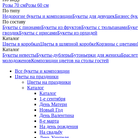
Розы 70 см
Розы 60 см
По типу
Недорогие букеты и композиции
Букеты для девушек
Бизнес бу
По составу
Букеты с пионами
Букеты из фруктов
Букеты с тюльпанами
Буке
гвоздик
Букеты с ирисами
Букеты из орхидей
Каталог
Цветы в коробках
Цветы в шляпной коробке
Корзины с цветами
Каталог
Букеты невесты
Букеты-дублеры
Бутоньерки для жениха
Браслет
молодоженов
Композиции цветов на столы гостей
Все букеты и композиции
Цветы на праздники
Цветы на праздники
Каталог
Каталог
1-е сентября
День Матери
Новый Год
День Валентина
8-е марта
На день рождения
На свадьбу
День Учителя