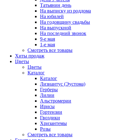
Татьянин день
На выписку из роддома
На юбилей
На годовщину свадьбы
На выпускной
На последний звонок
9-е мая
1-е мая
Смотреть все товары
Хиты продаж
Цветы
Цветы
Каталог
Каталог
Лизиантус (Эустома)
Герберы
Лилии
Альстромерии
Ирисы
Гортензии
Гвоздики
Хризантемы
Розы
Смотреть все товары