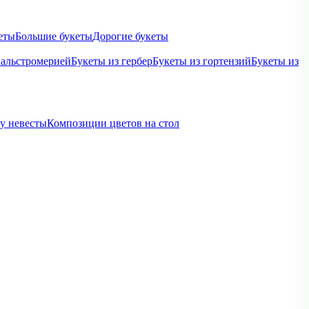
еты
Большие букеты
Дорогие букеты
 альстромерией
Букеты из гербер
Букеты из гортензий
Букеты из
ву невесты
Композиции цветов на стол