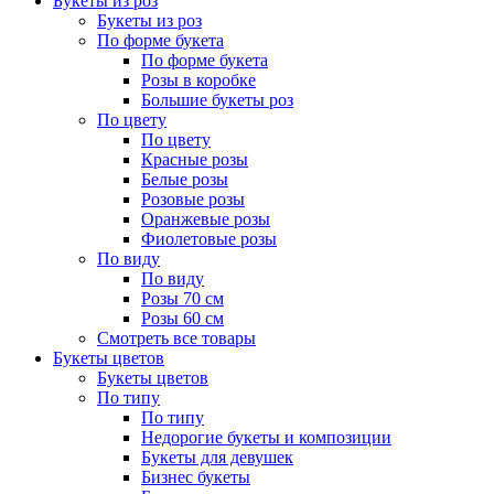
Букеты из роз
Букеты из роз
По форме букета
По форме букета
Розы в коробке
Большие букеты роз
По цвету
По цвету
Красные розы
Белые розы
Розовые розы
Оранжевые розы
Фиолетовые розы
По виду
По виду
Розы 70 см
Розы 60 см
Смотреть все товары
Букеты цветов
Букеты цветов
По типу
По типу
Недорогие букеты и композиции
Букеты для девушек
Бизнес букеты