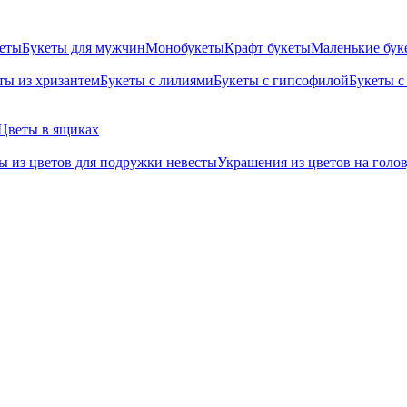
кеты
Букеты для мужчин
Монобукеты
Крафт букеты
Маленькие бук
ты из хризантем
Букеты с лилиями
Букеты с гипсофилой
Букеты с
Цветы в ящиках
ы из цветов для подружки невесты
Украшения из цветов на голо