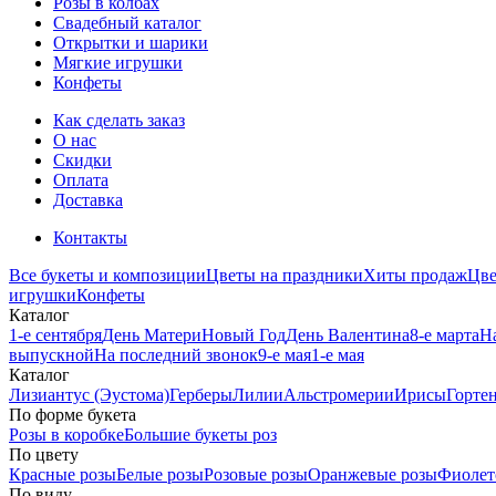
Розы в колбах
Свадебный каталог
Открытки и шарики
Мягкие игрушки
Конфеты
Как сделать заказ
О нас
Скидки
Оплата
Доставка
Контакты
Все букеты и композиции
Цветы на праздники
Хиты продаж
Цв
игрушки
Конфеты
Каталог
1-е сентября
День Матери
Новый Год
День Валентина
8-е марта
Н
выпускной
На последний звонок
9-е мая
1-е мая
Каталог
Лизиантус (Эустома)
Герберы
Лилии
Альстромерии
Ирисы
Горте
По форме букета
Розы в коробке
Большие букеты роз
По цвету
Красные розы
Белые розы
Розовые розы
Оранжевые розы
Фиолет
По виду