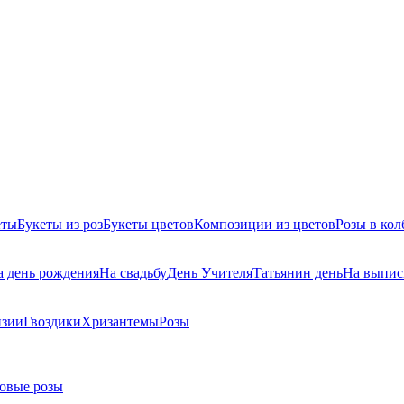
еты
Букеты из роз
Букеты цветов
Композиции из цветов
Розы в кол
а день рождения
На свадьбу
День Учителя
Татьянин день
На выпис
нзии
Гвоздики
Хризантемы
Розы
овые розы