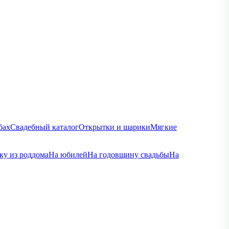
бах
Свадебный каталог
Открытки и шарики
Мягкие
ку из роддома
На юбилей
На годовщину свадьбы
На