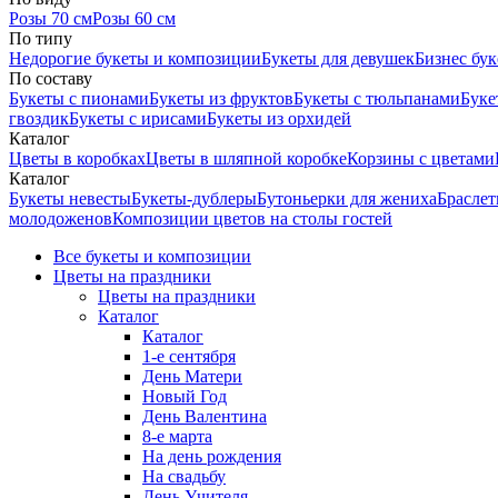
Розы 70 см
Розы 60 см
По типу
Недорогие букеты и композиции
Букеты для девушек
Бизнес бу
По составу
Букеты с пионами
Букеты из фруктов
Букеты с тюльпанами
Буке
гвоздик
Букеты с ирисами
Букеты из орхидей
Каталог
Цветы в коробках
Цветы в шляпной коробке
Корзины с цветами
Каталог
Букеты невесты
Букеты-дублеры
Бутоньерки для жениха
Браслет
молодоженов
Композиции цветов на столы гостей
Все букеты и композиции
Цветы на праздники
Цветы на праздники
Каталог
Каталог
1-е сентября
День Матери
Новый Год
День Валентина
8-е марта
На день рождения
На свадьбу
День Учителя