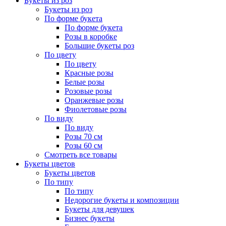
Букеты из роз
Букеты из роз
По форме букета
По форме букета
Розы в коробке
Большие букеты роз
По цвету
По цвету
Красные розы
Белые розы
Розовые розы
Оранжевые розы
Фиолетовые розы
По виду
По виду
Розы 70 см
Розы 60 см
Смотреть все товары
Букеты цветов
Букеты цветов
По типу
По типу
Недорогие букеты и композиции
Букеты для девушек
Бизнес букеты