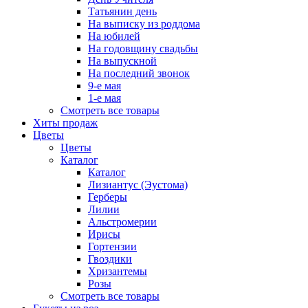
Татьянин день
На выписку из роддома
На юбилей
На годовщину свадьбы
На выпускной
На последний звонок
9-е мая
1-е мая
Смотреть все товары
Хиты продаж
Цветы
Цветы
Каталог
Каталог
Лизиантус (Эустома)
Герберы
Лилии
Альстромерии
Ирисы
Гортензии
Гвоздики
Хризантемы
Розы
Смотреть все товары