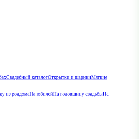
бах
Свадебный каталог
Открытки и шарики
Мягкие
ку из роддома
На юбилей
На годовщину свадьбы
На