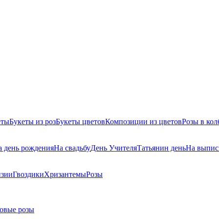
еты
Букеты из роз
Букеты цветов
Композиции из цветов
Розы в кол
а день рождения
На свадьбу
День Учителя
Татьянин день
На выпис
нзии
Гвоздики
Хризантемы
Розы
овые розы