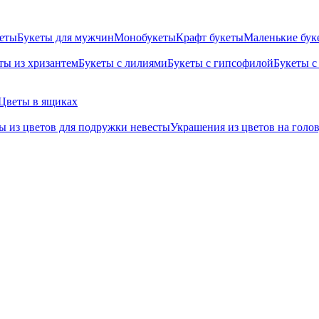
кеты
Букеты для мужчин
Монобукеты
Крафт букеты
Маленькие бук
ты из хризантем
Букеты с лилиями
Букеты с гипсофилой
Букеты с
Цветы в ящиках
ы из цветов для подружки невесты
Украшения из цветов на голо