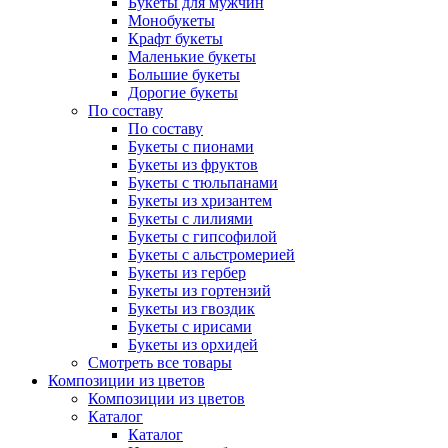
Букеты для мужчин
Монобукеты
Крафт букеты
Маленькие букеты
Большие букеты
Дорогие букеты
По составу
По составу
Букеты с пионами
Букеты из фруктов
Букеты с тюльпанами
Букеты из хризантем
Букеты с лилиями
Букеты с гипсофилой
Букеты с альстромерией
Букеты из гербер
Букеты из гортензий
Букеты из гвоздик
Букеты с ирисами
Букеты из орхидей
Смотреть все товары
Композиции из цветов
Композиции из цветов
Каталог
Каталог