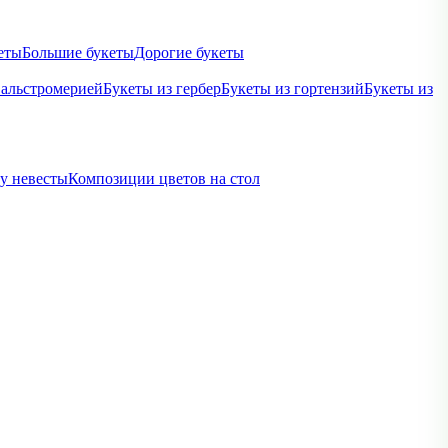
еты
Большие букеты
Дорогие букеты
 альстромерией
Букеты из гербер
Букеты из гортензий
Букеты из
ву невесты
Композиции цветов на стол