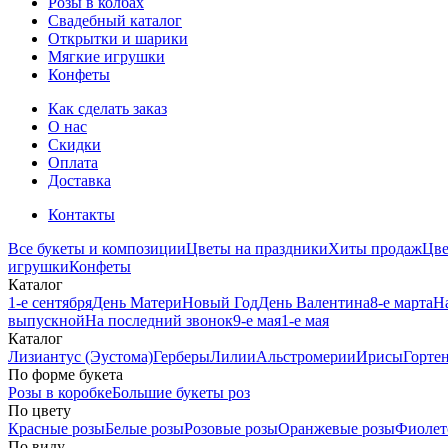
Розы в колбах
Свадебный каталог
Открытки и шарики
Мягкие игрушки
Конфеты
Как сделать заказ
О нас
Скидки
Оплата
Доставка
Контакты
Все букеты и композиции
Цветы на праздники
Хиты продаж
Цв
игрушки
Конфеты
Каталог
1-е сентября
День Матери
Новый Год
День Валентина
8-е марта
Н
выпускной
На последний звонок
9-е мая
1-е мая
Каталог
Лизиантус (Эустома)
Герберы
Лилии
Альстромерии
Ирисы
Горте
По форме букета
Розы в коробке
Большие букеты роз
По цвету
Красные розы
Белые розы
Розовые розы
Оранжевые розы
Фиолет
По виду