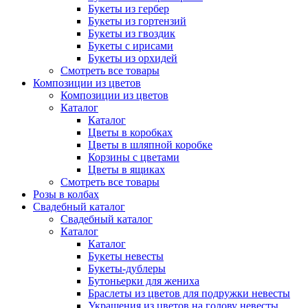
Букеты из гербер
Букеты из гортензий
Букеты из гвоздик
Букеты с ирисами
Букеты из орхидей
Смотреть все товары
Композиции из цветов
Композиции из цветов
Каталог
Каталог
Цветы в коробках
Цветы в шляпной коробке
Корзины с цветами
Цветы в ящиках
Смотреть все товары
Розы в колбах
Свадебный каталог
Свадебный каталог
Каталог
Каталог
Букеты невесты
Букеты-дублеры
Бутоньерки для жениха
Браслеты из цветов для подружки невесты
Украшения из цветов на голову невесты