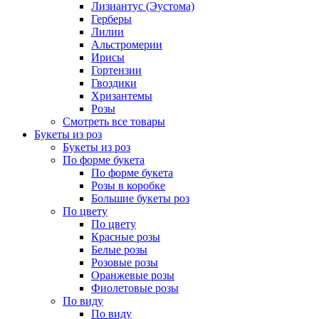
Лизиантус (Эустома)
Герберы
Лилии
Альстромерии
Ирисы
Гортензии
Гвоздики
Хризантемы
Розы
Смотреть все товары
Букеты из роз
Букеты из роз
По форме букета
По форме букета
Розы в коробке
Большие букеты роз
По цвету
По цвету
Красные розы
Белые розы
Розовые розы
Оранжевые розы
Фиолетовые розы
По виду
По виду