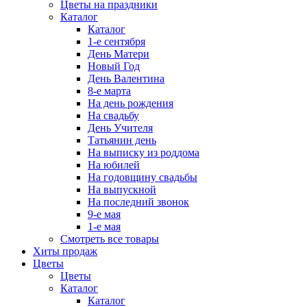
Цветы на праздники
Каталог
Каталог
1-е сентября
День Матери
Новый Год
День Валентина
8-е марта
На день рождения
На свадьбу
День Учителя
Татьянин день
На выписку из роддома
На юбилей
На годовщину свадьбы
На выпускной
На последний звонок
9-е мая
1-е мая
Смотреть все товары
Хиты продаж
Цветы
Цветы
Каталог
Каталог