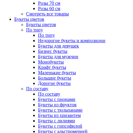
Розы 70 см
Розы 60 см
Смотреть все товары
Букеты цветов
Букеты цветов
По типу
По типу
Недорогие букеты и композиции
Букеты для девушек
Бизнес букеты
Букеты для мужчин
Монобукеты
Крафт букеты
Маленькие букеты
Большие букеты
Дорогие букеты
По составу
По составу
Букеты с пионами
Букеты из фруктов
Букеты с тюльпанами
Букеты из хризантем
Букеты с лилиями
Букеты с гипсофилой
Букеты с альстромерией