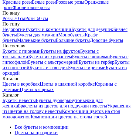
Красные розы
Белые розы
Розовые розы
Оранжевые
розы
Фиолетовые розы
По виду
Розы 70 см
Розы 60 см
По типу
Недорогие букеты и композиции
Букеты для девушек
Бизнес
букеты
Букеты для мужчин
Монобукеты
Крафт
букеты
Маленькие букеты
Большие букеты
Дорогие букеты
По составу
Букеты с пионами
Букеты из фруктов
Букеты с
тюльпанами
Букеты из хризантем
Букеты с лилиями
Букеты с
гипсофилой
Букеты с альстромерией
Букеты из гербер
Букеты
из гортензий
Букеты из гвоздик
Букеты с ирисами
Букеты из
орхидей
Каталог
Цветы в коробках
Цветы в шляпной коробке
Корзины с
цветами
Цветы в ящиках
Каталог
Букеты невесты
Букеты-дублеры
Бутоньерки для
жениха
Браслеты из цветов для подружки невесты
Украшения
из цветов на голову невесты
Композиции цветов на стол
молодоженов
Композиции цветов на столы гостей
Все букеты и композиции
Цветы на праздники