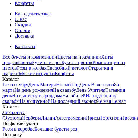
Конфеты
Как сделать заказ
О нас
Скидки
Оплата
Доставка
Контакты
Все букеты и композиции
Цветы на праздники
Хиты
продаж
Цветы
Букеты из роз
Букеты цветов
Композиции из
цветов
Розы в колбах
Свадебный каталог
Открытки и
шарики
Мягкие игрушки
Конфеты
Каталог
1-е сентября
День Матери
Новый Год
День Валентина
8-е
марта
На день рождения
На свадьбу
День Учителя
Татьянин
день
На выписку из роддома
На юбилей
На годовщину
свадьбы
На выпускной
На последний звонок
9-е мая
1-е мая
Каталог
Лизиантус
(Эустома)
Герберы
Лилии
Альстромерии
Ирисы
Гортензии
Гвозди
По форме букета
Розы в коробке
Большие букеты роз
По цвету