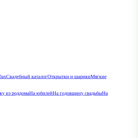
бах
Свадебный каталог
Открытки и шарики
Мягкие
ку из роддома
На юбилей
На годовщину свадьбы
На