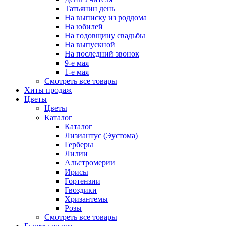
Татьянин день
На выписку из роддома
На юбилей
На годовщину свадьбы
На выпускной
На последний звонок
9-е мая
1-е мая
Смотреть все товары
Хиты продаж
Цветы
Цветы
Каталог
Каталог
Лизиантус (Эустома)
Герберы
Лилии
Альстромерии
Ирисы
Гортензии
Гвоздики
Хризантемы
Розы
Смотреть все товары