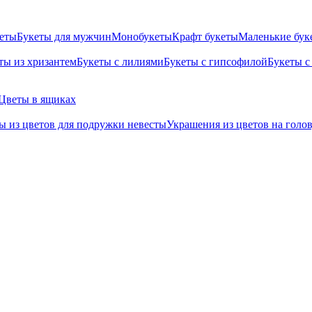
кеты
Букеты для мужчин
Монобукеты
Крафт букеты
Маленькие бук
ты из хризантем
Букеты с лилиями
Букеты с гипсофилой
Букеты с
Цветы в ящиках
ы из цветов для подружки невесты
Украшения из цветов на голо