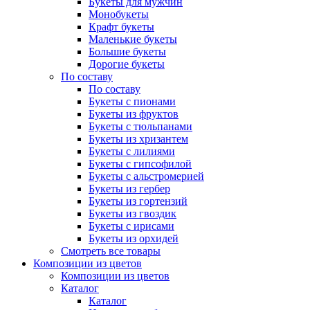
Букеты для мужчин
Монобукеты
Крафт букеты
Маленькие букеты
Большие букеты
Дорогие букеты
По составу
По составу
Букеты с пионами
Букеты из фруктов
Букеты с тюльпанами
Букеты из хризантем
Букеты с лилиями
Букеты с гипсофилой
Букеты с альстромерией
Букеты из гербер
Букеты из гортензий
Букеты из гвоздик
Букеты с ирисами
Букеты из орхидей
Смотреть все товары
Композиции из цветов
Композиции из цветов
Каталог
Каталог