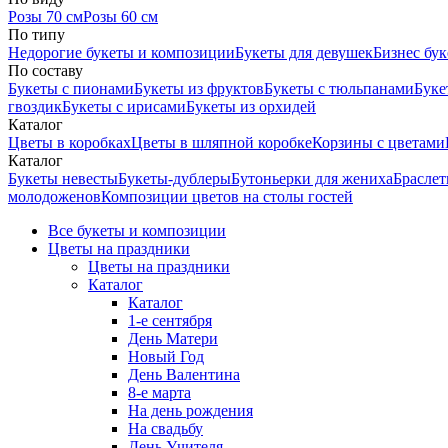
Розы 70 см
Розы 60 см
По типу
Недорогие букеты и композиции
Букеты для девушек
Бизнес бу
По составу
Букеты с пионами
Букеты из фруктов
Букеты с тюльпанами
Буке
гвоздик
Букеты с ирисами
Букеты из орхидей
Каталог
Цветы в коробках
Цветы в шляпной коробке
Корзины с цветами
Каталог
Букеты невесты
Букеты-дублеры
Бутоньерки для жениха
Браслет
молодоженов
Композиции цветов на столы гостей
Все букеты и композиции
Цветы на праздники
Цветы на праздники
Каталог
Каталог
1-е сентября
День Матери
Новый Год
День Валентина
8-е марта
На день рождения
На свадьбу
День Учителя