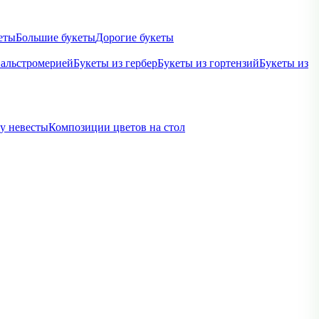
еты
Большие букеты
Дорогие букеты
 альстромерией
Букеты из гербер
Букеты из гортензий
Букеты из
ву невесты
Композиции цветов на стол