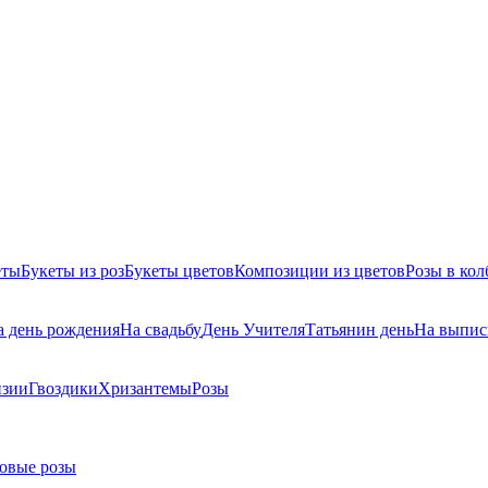
еты
Букеты из роз
Букеты цветов
Композиции из цветов
Розы в кол
а день рождения
На свадьбу
День Учителя
Татьянин день
На выпис
нзии
Гвоздики
Хризантемы
Розы
овые розы