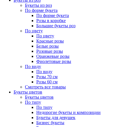
Букеты из роз
Букеты из роз
По форме букета
По форме букета
Розы в коробке
Большие букеты роз
По цвету
По цвету
Красные розы
Белые розы
Розовые розы
Оранжевые розы
Фиолетовые розы
По виду
По виду
Розы 70 см
Розы 60 см
Смотреть все товары
Букеты цветов
Букеты цветов
По типу
По типу
Недорогие букеты и композиции
Букеты для девушек
Бизнес букеты