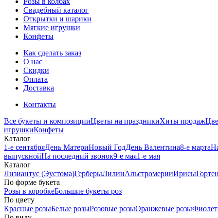
Розы в колбах
Свадебный каталог
Открытки и шарики
Мягкие игрушки
Конфеты
Как сделать заказ
О нас
Скидки
Оплата
Доставка
Контакты
Все букеты и композиции
Цветы на праздники
Хиты продаж
Цв
игрушки
Конфеты
Каталог
1-е сентября
День Матери
Новый Год
День Валентина
8-е марта
Н
выпускной
На последний звонок
9-е мая
1-е мая
Каталог
Лизиантус (Эустома)
Герберы
Лилии
Альстромерии
Ирисы
Горте
По форме букета
Розы в коробке
Большие букеты роз
По цвету
Красные розы
Белые розы
Розовые розы
Оранжевые розы
Фиолет
По виду