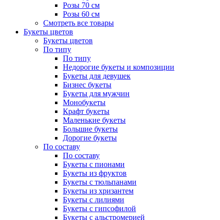
Розы 70 см
Розы 60 см
Смотреть все товары
Букеты цветов
Букеты цветов
По типу
По типу
Недорогие букеты и композиции
Букеты для девушек
Бизнес букеты
Букеты для мужчин
Монобукеты
Крафт букеты
Маленькие букеты
Большие букеты
Дорогие букеты
По составу
По составу
Букеты с пионами
Букеты из фруктов
Букеты с тюльпанами
Букеты из хризантем
Букеты с лилиями
Букеты с гипсофилой
Букеты с альстромерией