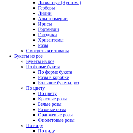
Лизиантус (Эустома)
Герберы
Лилии
Альстромерии
Ирисы
Гортензии
Гвоздики
Хризантемы
Розы
Смотреть все товары
Букеты из роз
Букеты из роз
По форме букета
По форме букета
Розы в коробке
Большие букеты роз
По цвету
По цвету
Красные розы
Белые розы
Розовые розы
Оранжевые розы
Фиолетовые розы
По виду
По виду