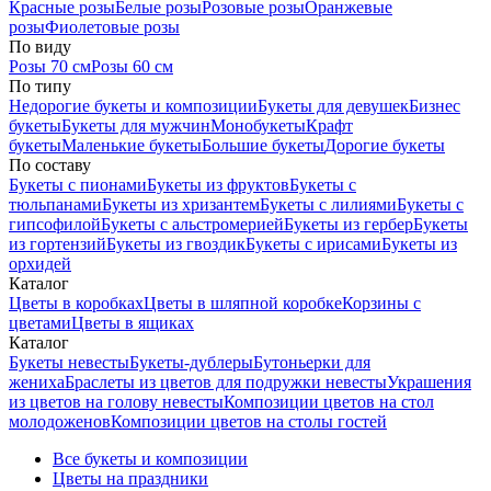
Красные розы
Белые розы
Розовые розы
Оранжевые
розы
Фиолетовые розы
По виду
Розы 70 см
Розы 60 см
По типу
Недорогие букеты и композиции
Букеты для девушек
Бизнес
букеты
Букеты для мужчин
Монобукеты
Крафт
букеты
Маленькие букеты
Большие букеты
Дорогие букеты
По составу
Букеты с пионами
Букеты из фруктов
Букеты с
тюльпанами
Букеты из хризантем
Букеты с лилиями
Букеты с
гипсофилой
Букеты с альстромерией
Букеты из гербер
Букеты
из гортензий
Букеты из гвоздик
Букеты с ирисами
Букеты из
орхидей
Каталог
Цветы в коробках
Цветы в шляпной коробке
Корзины с
цветами
Цветы в ящиках
Каталог
Букеты невесты
Букеты-дублеры
Бутоньерки для
жениха
Браслеты из цветов для подружки невесты
Украшения
из цветов на голову невесты
Композиции цветов на стол
молодоженов
Композиции цветов на столы гостей
Все букеты и композиции
Цветы на праздники