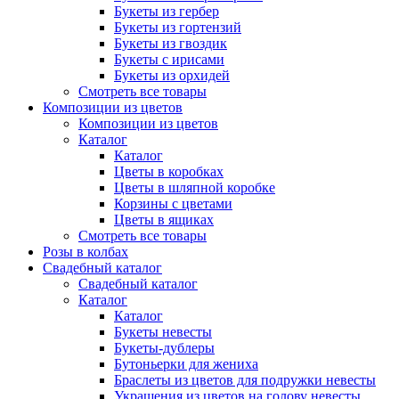
Букеты из гербер
Букеты из гортензий
Букеты из гвоздик
Букеты с ирисами
Букеты из орхидей
Смотреть все товары
Композиции из цветов
Композиции из цветов
Каталог
Каталог
Цветы в коробках
Цветы в шляпной коробке
Корзины с цветами
Цветы в ящиках
Смотреть все товары
Розы в колбах
Свадебный каталог
Свадебный каталог
Каталог
Каталог
Букеты невесты
Букеты-дублеры
Бутоньерки для жениха
Браслеты из цветов для подружки невесты
Украшения из цветов на голову невесты