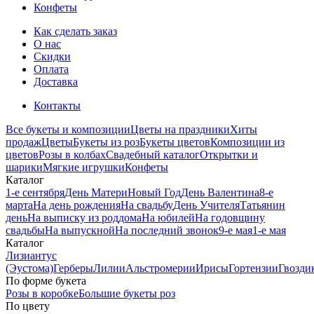
Конфеты
Как сделать заказ
О нас
Скидки
Оплата
Доставка
Контакты
Все букеты и композиции
Цветы на праздники
Хиты
продаж
Цветы
Букеты из роз
Букеты цветов
Композиции из
цветов
Розы в колбах
Свадебный каталог
Открытки и
шарики
Мягкие игрушки
Конфеты
Каталог
1-е сентября
День Матери
Новый Год
День Валентина
8-е
марта
На день рождения
На свадьбу
День Учителя
Татьянин
день
На выписку из роддома
На юбилей
На годовщину
свадьбы
На выпускной
На последний звонок
9-е мая
1-е мая
Каталог
Лизиантус
(Эустома)
Герберы
Лилии
Альстромерии
Ирисы
Гортензии
Гвозди
По форме букета
Розы в коробке
Большие букеты роз
По цвету