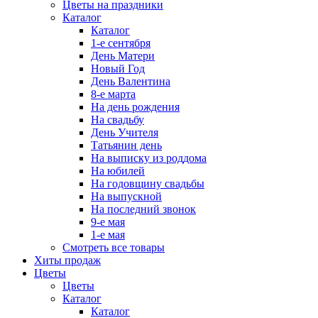
Цветы на праздники
Каталог
Каталог
1-е сентября
День Матери
Новый Год
День Валентина
8-е марта
На день рождения
На свадьбу
День Учителя
Татьянин день
На выписку из роддома
На юбилей
На годовщину свадьбы
На выпускной
На последний звонок
9-е мая
1-е мая
Смотреть все товары
Хиты продаж
Цветы
Цветы
Каталог
Каталог