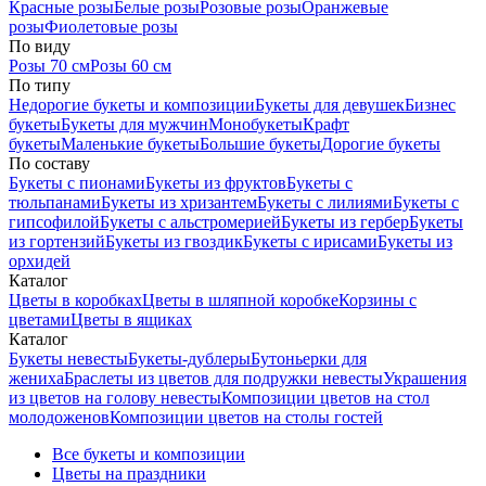
Красные розы
Белые розы
Розовые розы
Оранжевые
розы
Фиолетовые розы
По виду
Розы 70 см
Розы 60 см
По типу
Недорогие букеты и композиции
Букеты для девушек
Бизнес
букеты
Букеты для мужчин
Монобукеты
Крафт
букеты
Маленькие букеты
Большие букеты
Дорогие букеты
По составу
Букеты с пионами
Букеты из фруктов
Букеты с
тюльпанами
Букеты из хризантем
Букеты с лилиями
Букеты с
гипсофилой
Букеты с альстромерией
Букеты из гербер
Букеты
из гортензий
Букеты из гвоздик
Букеты с ирисами
Букеты из
орхидей
Каталог
Цветы в коробках
Цветы в шляпной коробке
Корзины с
цветами
Цветы в ящиках
Каталог
Букеты невесты
Букеты-дублеры
Бутоньерки для
жениха
Браслеты из цветов для подружки невесты
Украшения
из цветов на голову невесты
Композиции цветов на стол
молодоженов
Композиции цветов на столы гостей
Все букеты и композиции
Цветы на праздники