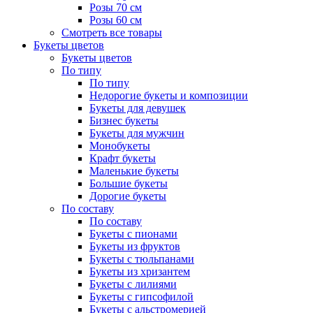
Розы 70 см
Розы 60 см
Смотреть все товары
Букеты цветов
Букеты цветов
По типу
По типу
Недорогие букеты и композиции
Букеты для девушек
Бизнес букеты
Букеты для мужчин
Монобукеты
Крафт букеты
Маленькие букеты
Большие букеты
Дорогие букеты
По составу
По составу
Букеты с пионами
Букеты из фруктов
Букеты с тюльпанами
Букеты из хризантем
Букеты с лилиями
Букеты с гипсофилой
Букеты с альстромерией