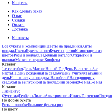
Конфеты
Как сделать заказ
О нас
Скидки
Оплата
Доставка
Контакты
Все букеты и композиции
Цветы на праздники
Хиты
продаж
Цветы
Букеты из роз
Букеты цветов
Композиции из
цветов
Розы в колбах
Свадебный каталог
Открытки и
шарики
Мягкие игрушки
Конфеты
Каталог
1-е сентября
День Матери
Новый Год
День Валентина
8-е
марта
На день рождения
На свадьбу
День Учителя
Татьянин
день
На выписку из роддома
На юбилей
На годовщину
свадьбы
На выпускной
На последний звонок
9-е мая
1-е мая
Каталог
Лизиантус
(Эустома)
Герберы
Лилии
Альстромерии
Ирисы
Гортензии
Гвозди
По форме букета
Розы в коробке
Большие букеты роз
По цвету