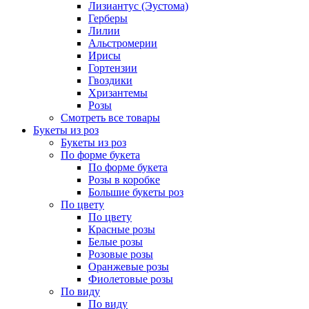
Лизиантус (Эустома)
Герберы
Лилии
Альстромерии
Ирисы
Гортензии
Гвоздики
Хризантемы
Розы
Смотреть все товары
Букеты из роз
Букеты из роз
По форме букета
По форме букета
Розы в коробке
Большие букеты роз
По цвету
По цвету
Красные розы
Белые розы
Розовые розы
Оранжевые розы
Фиолетовые розы
По виду
По виду