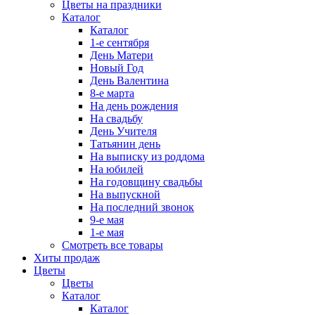
Цветы на праздники
Каталог
Каталог
1-е сентября
День Матери
Новый Год
День Валентина
8-е марта
На день рождения
На свадьбу
День Учителя
Татьянин день
На выписку из роддома
На юбилей
На годовщину свадьбы
На выпускной
На последний звонок
9-е мая
1-е мая
Смотреть все товары
Хиты продаж
Цветы
Цветы
Каталог
Каталог