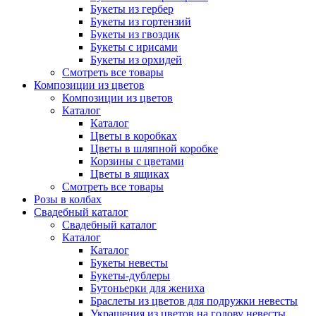
Букеты из гербер
Букеты из гортензий
Букеты из гвоздик
Букеты с ирисами
Букеты из орхидей
Смотреть все товары
Композиции из цветов
Композиции из цветов
Каталог
Каталог
Цветы в коробках
Цветы в шляпной коробке
Корзины с цветами
Цветы в ящиках
Смотреть все товары
Розы в колбах
Свадебный каталог
Свадебный каталог
Каталог
Каталог
Букеты невесты
Букеты-дублеры
Бутоньерки для жениха
Браслеты из цветов для подружки невесты
Украшения из цветов на голову невесты