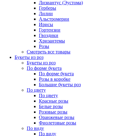
Лизиантус (Эустома)
Герберы
Лилии
Альстромерии
Ирисы
Гортензии
Гвоздики
Хризантемы
Розы
Смотреть все товары
Букеты из роз
Букеты из роз
По форме букета
По форме букета
Розы в коробке
Большие букеты роз
По цвету
По цвету
Красные розы
Белые розы
Розовые розы
Оранжевые розы
Фиолетовые розы
По виду
По виду