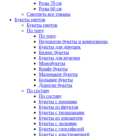
Розы 70 см
Розы 60 см
Смотреть все товары
Букеты цветов
Букеты цветов
По типу
По типу
Недорогие букеты и композиции
Букеты для девушек
Бизнес букеты
Букеты для мужчин
Монобукеты
Крафт букеты
Маленькие букеты
Большие букеты
Дорогие букеты
По составу
По составу
Букеты с пионами
Букеты из фруктов
Букеты с тюльпанами
Букеты из хризантем
Букеты с лилиями
Букеты с гипсофилой
Букеты с альстромерией