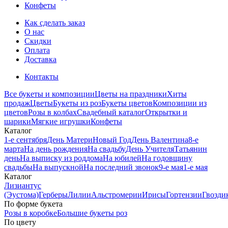
Конфеты
Как сделать заказ
О нас
Скидки
Оплата
Доставка
Контакты
Все букеты и композиции
Цветы на праздники
Хиты
продаж
Цветы
Букеты из роз
Букеты цветов
Композиции из
цветов
Розы в колбах
Свадебный каталог
Открытки и
шарики
Мягкие игрушки
Конфеты
Каталог
1-е сентября
День Матери
Новый Год
День Валентина
8-е
марта
На день рождения
На свадьбу
День Учителя
Татьянин
день
На выписку из роддома
На юбилей
На годовщину
свадьбы
На выпускной
На последний звонок
9-е мая
1-е мая
Каталог
Лизиантус
(Эустома)
Герберы
Лилии
Альстромерии
Ирисы
Гортензии
Гвозди
По форме букета
Розы в коробке
Большие букеты роз
По цвету