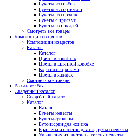
Букеты из гербер
Букеты из гортензий
Букеты из гвоздик
Букеты с ирисами
Букеты из орхидей
Смотреть все товары
Композиции из цветов
Композиции из цветов
Каталог
Каталог
Цветы в коробках
Цветы в шляпной коробке
Корзины с цветами
Цветы в ящиках
Смотреть все товары
Розы в колбах
Свадебный каталог
Свадебный каталог
Каталог
Каталог
Букеты невесты
Букеты-дублеры
Бутоньерки для жениха
Браслеты из цветов для подружки невесты
Украшения из цветов на голову невесты