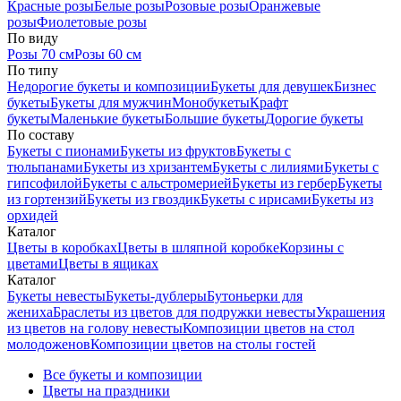
Красные розы
Белые розы
Розовые розы
Оранжевые
розы
Фиолетовые розы
По виду
Розы 70 см
Розы 60 см
По типу
Недорогие букеты и композиции
Букеты для девушек
Бизнес
букеты
Букеты для мужчин
Монобукеты
Крафт
букеты
Маленькие букеты
Большие букеты
Дорогие букеты
По составу
Букеты с пионами
Букеты из фруктов
Букеты с
тюльпанами
Букеты из хризантем
Букеты с лилиями
Букеты с
гипсофилой
Букеты с альстромерией
Букеты из гербер
Букеты
из гортензий
Букеты из гвоздик
Букеты с ирисами
Букеты из
орхидей
Каталог
Цветы в коробках
Цветы в шляпной коробке
Корзины с
цветами
Цветы в ящиках
Каталог
Букеты невесты
Букеты-дублеры
Бутоньерки для
жениха
Браслеты из цветов для подружки невесты
Украшения
из цветов на голову невесты
Композиции цветов на стол
молодоженов
Композиции цветов на столы гостей
Все букеты и композиции
Цветы на праздники