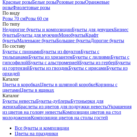
Красные розы
Белые розы
Розовые розы
Оранжевые
розы
Фиолетовые розы
По виду
Розы 70 см
Розы 60 см
По типу
Недорогие букеты и композиции
Букеты для девушек
Бизнес
букеты
Букеты для мужчин
Монобукеты
Крафт
букеты
Маленькие букеты
Большие букеты
Дорогие букеты
По составу
Букеты с пионами
Букеты из фруктов
Букеты с
тюльпанами
Букеты из хризантем
Букеты с лилиями
Букеты с
гипсофилой
Букеты с альстромерией
Букеты из гербер
Букеты
из гортензий
Букеты из гвоздик
Букеты с ирисами
Букеты из
орхидей
Каталог
Цветы в коробках
Цветы в шляпной коробке
Корзины с
цветами
Цветы в ящиках
Каталог
Букеты невесты
Букеты-дублеры
Бутоньерки для
жениха
Браслеты из цветов для подружки невесты
Украшения
из цветов на голову невесты
Композиции цветов на стол
молодоженов
Композиции цветов на столы гостей
Все букеты и композиции
Цветы на праздники