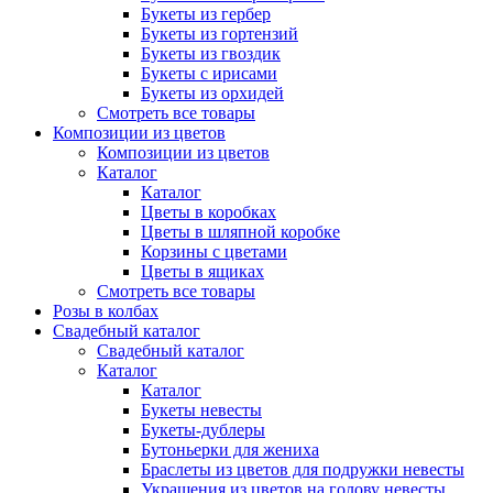
Букеты из гербер
Букеты из гортензий
Букеты из гвоздик
Букеты с ирисами
Букеты из орхидей
Смотреть все товары
Композиции из цветов
Композиции из цветов
Каталог
Каталог
Цветы в коробках
Цветы в шляпной коробке
Корзины с цветами
Цветы в ящиках
Смотреть все товары
Розы в колбах
Свадебный каталог
Свадебный каталог
Каталог
Каталог
Букеты невесты
Букеты-дублеры
Бутоньерки для жениха
Браслеты из цветов для подружки невесты
Украшения из цветов на голову невесты