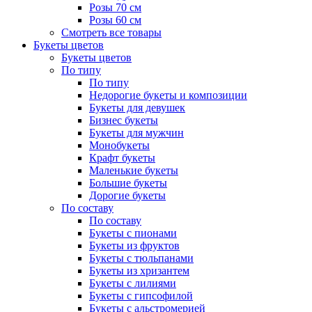
Розы 70 см
Розы 60 см
Смотреть все товары
Букеты цветов
Букеты цветов
По типу
По типу
Недорогие букеты и композиции
Букеты для девушек
Бизнес букеты
Букеты для мужчин
Монобукеты
Крафт букеты
Маленькие букеты
Большие букеты
Дорогие букеты
По составу
По составу
Букеты с пионами
Букеты из фруктов
Букеты с тюльпанами
Букеты из хризантем
Букеты с лилиями
Букеты с гипсофилой
Букеты с альстромерией