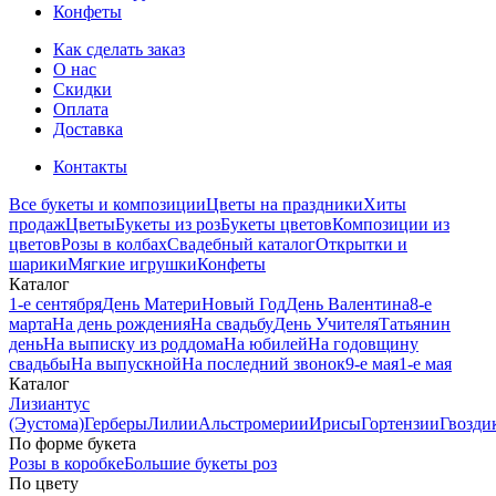
Конфеты
Как сделать заказ
О нас
Скидки
Оплата
Доставка
Контакты
Все букеты и композиции
Цветы на праздники
Хиты
продаж
Цветы
Букеты из роз
Букеты цветов
Композиции из
цветов
Розы в колбах
Свадебный каталог
Открытки и
шарики
Мягкие игрушки
Конфеты
Каталог
1-е сентября
День Матери
Новый Год
День Валентина
8-е
марта
На день рождения
На свадьбу
День Учителя
Татьянин
день
На выписку из роддома
На юбилей
На годовщину
свадьбы
На выпускной
На последний звонок
9-е мая
1-е мая
Каталог
Лизиантус
(Эустома)
Герберы
Лилии
Альстромерии
Ирисы
Гортензии
Гвозди
По форме букета
Розы в коробке
Большие букеты роз
По цвету