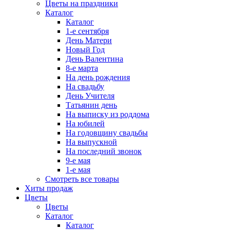
Цветы на праздники
Каталог
Каталог
1-е сентября
День Матери
Новый Год
День Валентина
8-е марта
На день рождения
На свадьбу
День Учителя
Татьянин день
На выписку из роддома
На юбилей
На годовщину свадьбы
На выпускной
На последний звонок
9-е мая
1-е мая
Смотреть все товары
Хиты продаж
Цветы
Цветы
Каталог
Каталог