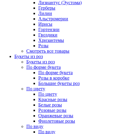
Лизиантус (Эустома)
Герберы
Лилии
Альстромерии
Ирисы
Гортензии
Гвоздики
Хризантемы
Розы
Смотреть все товары
Букеты из роз
Букеты из роз
По форме букета
По форме букета
Розы в коробке
Большие букеты роз
По цвету
По цвету
Красные розы
Белые розы
Розовые розы
Оранжевые розы
Фиолетовые розы
По виду
По виду