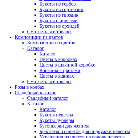
Букеты из гербер
Букеты из гортензий
Букеты из гвоздик
Букеты с ирисами
Букеты из орхидей
Смотреть все товары
Композиции из цветов
Композиции из цветов
Каталог
Каталог
Цветы в коробках
Цветы в шляпной коробке
Корзины с цветами
Цветы в ящиках
Смотреть все товары
Розы в колбах
Свадебный каталог
Свадебный каталог
Каталог
Каталог
Букеты невесты
Букеты-дублеры
Бутоньерки для жениха
Браслеты из цветов для подружки невесты
Украшения из цветов на голову невесты