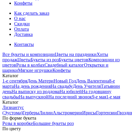
Конфеты
Как сделать заказ
О нас
Скидки
Оплата
Доставка
Контакты
Все букеты и композиции
Цветы на праздники
Хиты
продаж
Цветы
Букеты из роз
Букеты цветов
Композиции из
цветов
Розы в колбах
Свадебный каталог
Открытки и
шарики
Мягкие игрушки
Конфеты
Каталог
1-е сентября
День Матери
Новый Год
День Валентина
8-е
марта
На день рождения
На свадьбу
День Учителя
Татьянин
день
На выписку из роддома
На юбилей
На годовщину
свадьбы
На выпускной
На последний звонок
9-е мая
1-е мая
Каталог
Лизиантус
(Эустома)
Герберы
Лилии
Альстромерии
Ирисы
Гортензии
Гвозди
По форме букета
Розы в коробке
Большие букеты роз
По цвету