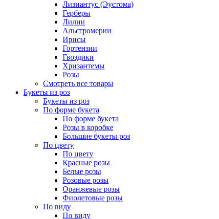
Лизиантус (Эустома)
Герберы
Лилии
Альстромерии
Ирисы
Гортензии
Гвоздики
Хризантемы
Розы
Смотреть все товары
Букеты из роз
Букеты из роз
По форме букета
По форме букета
Розы в коробке
Большие букеты роз
По цвету
По цвету
Красные розы
Белые розы
Розовые розы
Оранжевые розы
Фиолетовые розы
По виду
По виду