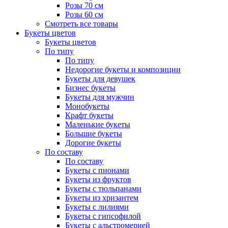
Розы 70 см
Розы 60 см
Смотреть все товары
Букеты цветов
Букеты цветов
По типу
По типу
Недорогие букеты и композиции
Букеты для девушек
Бизнес букеты
Букеты для мужчин
Монобукеты
Крафт букеты
Маленькие букеты
Большие букеты
Дорогие букеты
По составу
По составу
Букеты с пионами
Букеты из фруктов
Букеты с тюльпанами
Букеты из хризантем
Букеты с лилиями
Букеты с гипсофилой
Букеты с альстромерией