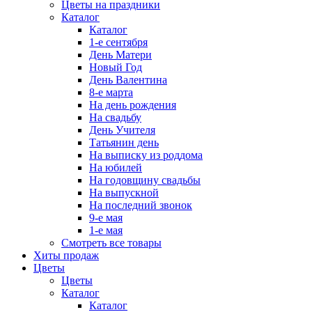
Цветы на праздники
Каталог
Каталог
1-е сентября
День Матери
Новый Год
День Валентина
8-е марта
На день рождения
На свадьбу
День Учителя
Татьянин день
На выписку из роддома
На юбилей
На годовщину свадьбы
На выпускной
На последний звонок
9-е мая
1-е мая
Смотреть все товары
Хиты продаж
Цветы
Цветы
Каталог
Каталог