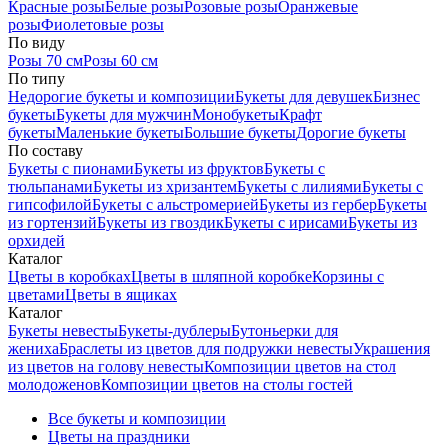
Красные розы
Белые розы
Розовые розы
Оранжевые
розы
Фиолетовые розы
По виду
Розы 70 см
Розы 60 см
По типу
Недорогие букеты и композиции
Букеты для девушек
Бизнес
букеты
Букеты для мужчин
Монобукеты
Крафт
букеты
Маленькие букеты
Большие букеты
Дорогие букеты
По составу
Букеты с пионами
Букеты из фруктов
Букеты с
тюльпанами
Букеты из хризантем
Букеты с лилиями
Букеты с
гипсофилой
Букеты с альстромерией
Букеты из гербер
Букеты
из гортензий
Букеты из гвоздик
Букеты с ирисами
Букеты из
орхидей
Каталог
Цветы в коробках
Цветы в шляпной коробке
Корзины с
цветами
Цветы в ящиках
Каталог
Букеты невесты
Букеты-дублеры
Бутоньерки для
жениха
Браслеты из цветов для подружки невесты
Украшения
из цветов на голову невесты
Композиции цветов на стол
молодоженов
Композиции цветов на столы гостей
Все букеты и композиции
Цветы на праздники