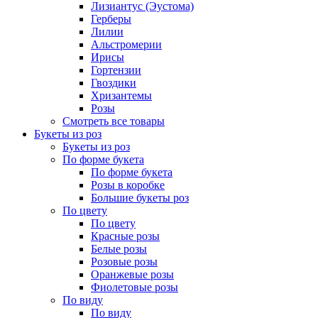
Лизиантус (Эустома)
Герберы
Лилии
Альстромерии
Ирисы
Гортензии
Гвоздики
Хризантемы
Розы
Смотреть все товары
Букеты из роз
Букеты из роз
По форме букета
По форме букета
Розы в коробке
Большие букеты роз
По цвету
По цвету
Красные розы
Белые розы
Розовые розы
Оранжевые розы
Фиолетовые розы
По виду
По виду