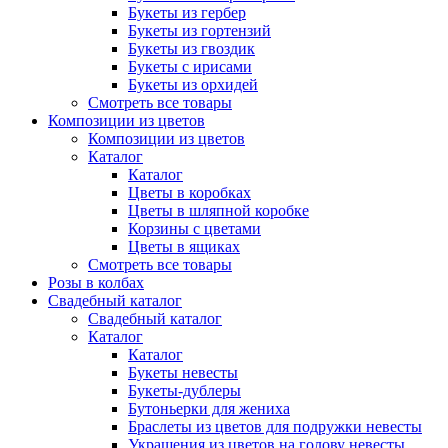
Букеты из гербер
Букеты из гортензий
Букеты из гвоздик
Букеты с ирисами
Букеты из орхидей
Смотреть все товары
Композиции из цветов
Композиции из цветов
Каталог
Каталог
Цветы в коробках
Цветы в шляпной коробке
Корзины с цветами
Цветы в ящиках
Смотреть все товары
Розы в колбах
Свадебный каталог
Свадебный каталог
Каталог
Каталог
Букеты невесты
Букеты-дублеры
Бутоньерки для жениха
Браслеты из цветов для подружки невесты
Украшения из цветов на голову невесты