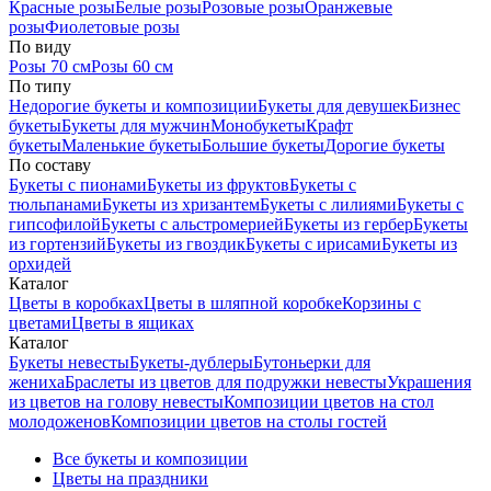
Красные розы
Белые розы
Розовые розы
Оранжевые
розы
Фиолетовые розы
По виду
Розы 70 см
Розы 60 см
По типу
Недорогие букеты и композиции
Букеты для девушек
Бизнес
букеты
Букеты для мужчин
Монобукеты
Крафт
букеты
Маленькие букеты
Большие букеты
Дорогие букеты
По составу
Букеты с пионами
Букеты из фруктов
Букеты с
тюльпанами
Букеты из хризантем
Букеты с лилиями
Букеты с
гипсофилой
Букеты с альстромерией
Букеты из гербер
Букеты
из гортензий
Букеты из гвоздик
Букеты с ирисами
Букеты из
орхидей
Каталог
Цветы в коробках
Цветы в шляпной коробке
Корзины с
цветами
Цветы в ящиках
Каталог
Букеты невесты
Букеты-дублеры
Бутоньерки для
жениха
Браслеты из цветов для подружки невесты
Украшения
из цветов на голову невесты
Композиции цветов на стол
молодоженов
Композиции цветов на столы гостей
Все букеты и композиции
Цветы на праздники