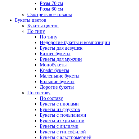
Розы 70 см
Розы 60 см
Смотреть все товары
Букеты цветов
Букеты цветов
По типу
По типу
Недорогие букеты и композиции
Букеты для девушек
Бизнес букеты
Букеты для мужчин
Монобукеты
Крафт букеты
Маленькие букеты
Большие букеты
Дорогие букеты
По составу
По составу
Букеты с пионами
Букеты из фруктов
Букеты с тюльпанами
Букеты из хризантем
Букеты с лилиями
Букеты с гипсофилой
Букеты с альстромерией