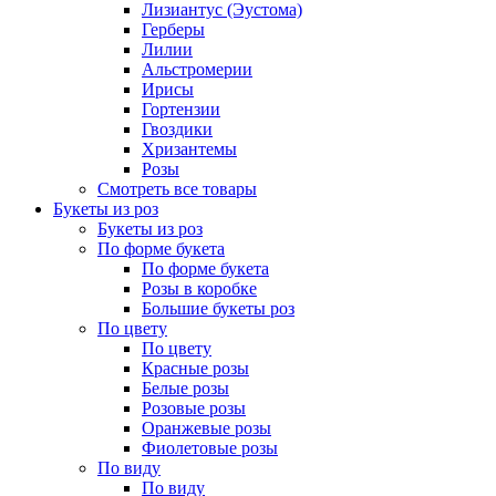
Лизиантус (Эустома)
Герберы
Лилии
Альстромерии
Ирисы
Гортензии
Гвоздики
Хризантемы
Розы
Смотреть все товары
Букеты из роз
Букеты из роз
По форме букета
По форме букета
Розы в коробке
Большие букеты роз
По цвету
По цвету
Красные розы
Белые розы
Розовые розы
Оранжевые розы
Фиолетовые розы
По виду
По виду