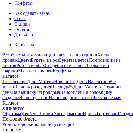
Конфеты
Как сделать заказ
О нас
Скидки
Оплата
Доставка
Контакты
Все букеты и композиции
Цветы на праздники
Хиты
продаж
Цветы
Букеты из роз
Букеты цветов
Композиции из
цветов
Розы в колбах
Свадебный каталог
Открытки и
шарики
Мягкие игрушки
Конфеты
Каталог
1-е сентября
День Матери
Новый Год
День Валентина
8-е
марта
На день рождения
На свадьбу
День Учителя
Татьянин
день
На выписку из роддома
На юбилей
На годовщину
свадьбы
На выпускной
На последний звонок
9-е мая
1-е мая
Каталог
Лизиантус
(Эустома)
Герберы
Лилии
Альстромерии
Ирисы
Гортензии
Гвозди
По форме букета
Розы в коробке
Большие букеты роз
По цвету