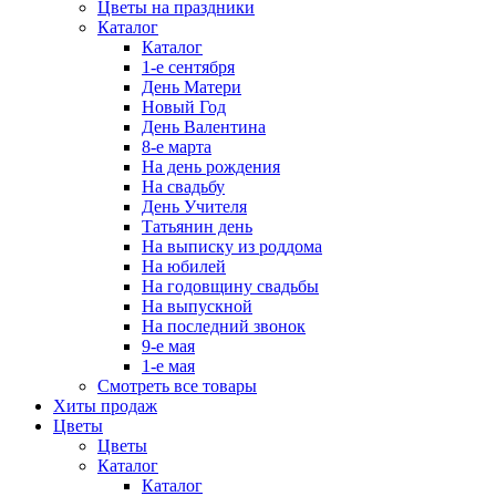
Цветы на праздники
Каталог
Каталог
1-е сентября
День Матери
Новый Год
День Валентина
8-е марта
На день рождения
На свадьбу
День Учителя
Татьянин день
На выписку из роддома
На юбилей
На годовщину свадьбы
На выпускной
На последний звонок
9-е мая
1-е мая
Смотреть все товары
Хиты продаж
Цветы
Цветы
Каталог
Каталог