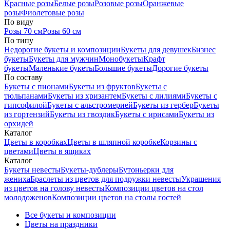
Красные розы
Белые розы
Розовые розы
Оранжевые
розы
Фиолетовые розы
По виду
Розы 70 см
Розы 60 см
По типу
Недорогие букеты и композиции
Букеты для девушек
Бизнес
букеты
Букеты для мужчин
Монобукеты
Крафт
букеты
Маленькие букеты
Большие букеты
Дорогие букеты
По составу
Букеты с пионами
Букеты из фруктов
Букеты с
тюльпанами
Букеты из хризантем
Букеты с лилиями
Букеты с
гипсофилой
Букеты с альстромерией
Букеты из гербер
Букеты
из гортензий
Букеты из гвоздик
Букеты с ирисами
Букеты из
орхидей
Каталог
Цветы в коробках
Цветы в шляпной коробке
Корзины с
цветами
Цветы в ящиках
Каталог
Букеты невесты
Букеты-дублеры
Бутоньерки для
жениха
Браслеты из цветов для подружки невесты
Украшения
из цветов на голову невесты
Композиции цветов на стол
молодоженов
Композиции цветов на столы гостей
Все букеты и композиции
Цветы на праздники