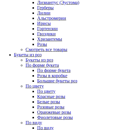
Лизиантус (Эустома)
Герберы
Лилии
Альстромерии
Ирисы
Гортензии
Гвоздики
Хризантемы
Розы
Смотреть все товары
Букеты из роз
Букеты из роз
По форме букета
По форме букета
Розы в коробке
Большие букеты роз
По цвету
По цвету
Красные розы
Белые розы
Розовые розы
Оранжевые розы
Фиолетовые розы
По виду
По виду