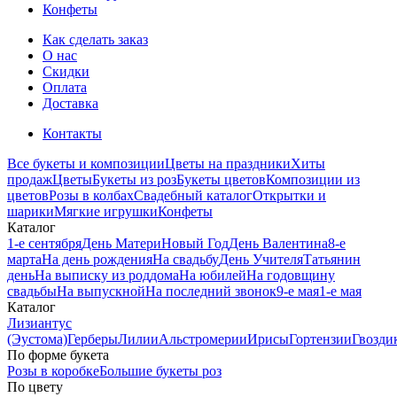
Конфеты
Как сделать заказ
О нас
Скидки
Оплата
Доставка
Контакты
Все букеты и композиции
Цветы на праздники
Хиты
продаж
Цветы
Букеты из роз
Букеты цветов
Композиции из
цветов
Розы в колбах
Свадебный каталог
Открытки и
шарики
Мягкие игрушки
Конфеты
Каталог
1-е сентября
День Матери
Новый Год
День Валентина
8-е
марта
На день рождения
На свадьбу
День Учителя
Татьянин
день
На выписку из роддома
На юбилей
На годовщину
свадьбы
На выпускной
На последний звонок
9-е мая
1-е мая
Каталог
Лизиантус
(Эустома)
Герберы
Лилии
Альстромерии
Ирисы
Гортензии
Гвозди
По форме букета
Розы в коробке
Большие букеты роз
По цвету