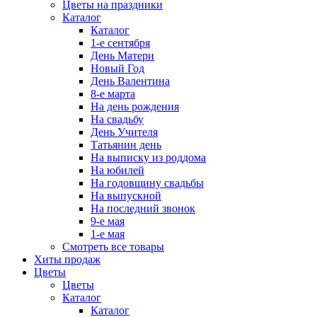
Цветы на праздники
Каталог
Каталог
1-е сентября
День Матери
Новый Год
День Валентина
8-е марта
На день рождения
На свадьбу
День Учителя
Татьянин день
На выписку из роддома
На юбилей
На годовщину свадьбы
На выпускной
На последний звонок
9-е мая
1-е мая
Смотреть все товары
Хиты продаж
Цветы
Цветы
Каталог
Каталог