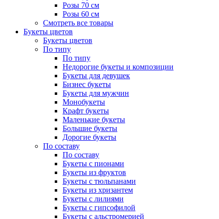
Розы 70 см
Розы 60 см
Смотреть все товары
Букеты цветов
Букеты цветов
По типу
По типу
Недорогие букеты и композиции
Букеты для девушек
Бизнес букеты
Букеты для мужчин
Монобукеты
Крафт букеты
Маленькие букеты
Большие букеты
Дорогие букеты
По составу
По составу
Букеты с пионами
Букеты из фруктов
Букеты с тюльпанами
Букеты из хризантем
Букеты с лилиями
Букеты с гипсофилой
Букеты с альстромерией