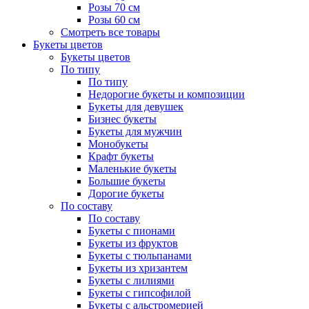
Розы 70 см
Розы 60 см
Смотреть все товары
Букеты цветов
Букеты цветов
По типу
По типу
Недорогие букеты и композиции
Букеты для девушек
Бизнес букеты
Букеты для мужчин
Монобукеты
Крафт букеты
Маленькие букеты
Большие букеты
Дорогие букеты
По составу
По составу
Букеты с пионами
Букеты из фруктов
Букеты с тюльпанами
Букеты из хризантем
Букеты с лилиями
Букеты с гипсофилой
Букеты с альстромерией