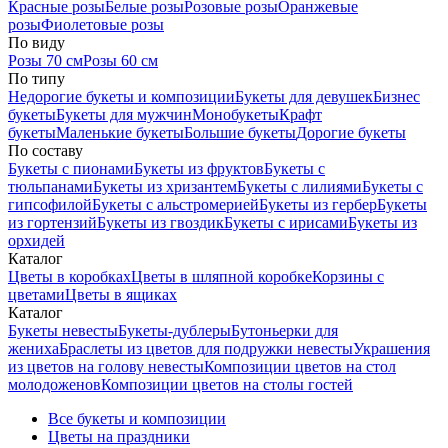
Красные розы
Белые розы
Розовые розы
Оранжевые
розы
Фиолетовые розы
По виду
Розы 70 см
Розы 60 см
По типу
Недорогие букеты и композиции
Букеты для девушек
Бизнес
букеты
Букеты для мужчин
Монобукеты
Крафт
букеты
Маленькие букеты
Большие букеты
Дорогие букеты
По составу
Букеты с пионами
Букеты из фруктов
Букеты с
тюльпанами
Букеты из хризантем
Букеты с лилиями
Букеты с
гипсофилой
Букеты с альстромерией
Букеты из гербер
Букеты
из гортензий
Букеты из гвоздик
Букеты с ирисами
Букеты из
орхидей
Каталог
Цветы в коробках
Цветы в шляпной коробке
Корзины с
цветами
Цветы в ящиках
Каталог
Букеты невесты
Букеты-дублеры
Бутоньерки для
жениха
Браслеты из цветов для подружки невесты
Украшения
из цветов на голову невесты
Композиции цветов на стол
молодоженов
Композиции цветов на столы гостей
Все букеты и композиции
Цветы на праздники