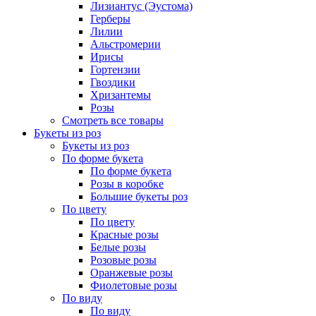
Лизиантус (Эустома)
Герберы
Лилии
Альстромерии
Ирисы
Гортензии
Гвоздики
Хризантемы
Розы
Смотреть все товары
Букеты из роз
Букеты из роз
По форме букета
По форме букета
Розы в коробке
Большие букеты роз
По цвету
По цвету
Красные розы
Белые розы
Розовые розы
Оранжевые розы
Фиолетовые розы
По виду
По виду