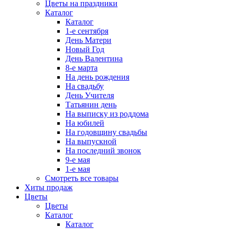
Цветы на праздники
Каталог
Каталог
1-е сентября
День Матери
Новый Год
День Валентина
8-е марта
На день рождения
На свадьбу
День Учителя
Татьянин день
На выписку из роддома
На юбилей
На годовщину свадьбы
На выпускной
На последний звонок
9-е мая
1-е мая
Смотреть все товары
Хиты продаж
Цветы
Цветы
Каталог
Каталог