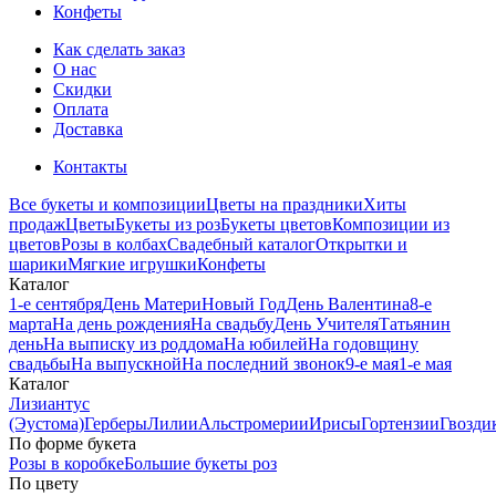
Конфеты
Как сделать заказ
О нас
Скидки
Оплата
Доставка
Контакты
Все букеты и композиции
Цветы на праздники
Хиты
продаж
Цветы
Букеты из роз
Букеты цветов
Композиции из
цветов
Розы в колбах
Свадебный каталог
Открытки и
шарики
Мягкие игрушки
Конфеты
Каталог
1-е сентября
День Матери
Новый Год
День Валентина
8-е
марта
На день рождения
На свадьбу
День Учителя
Татьянин
день
На выписку из роддома
На юбилей
На годовщину
свадьбы
На выпускной
На последний звонок
9-е мая
1-е мая
Каталог
Лизиантус
(Эустома)
Герберы
Лилии
Альстромерии
Ирисы
Гортензии
Гвозди
По форме букета
Розы в коробке
Большие букеты роз
По цвету