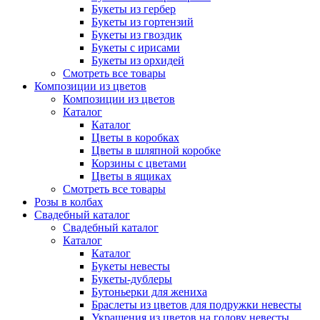
Букеты из гербер
Букеты из гортензий
Букеты из гвоздик
Букеты с ирисами
Букеты из орхидей
Смотреть все товары
Композиции из цветов
Композиции из цветов
Каталог
Каталог
Цветы в коробках
Цветы в шляпной коробке
Корзины с цветами
Цветы в ящиках
Смотреть все товары
Розы в колбах
Свадебный каталог
Свадебный каталог
Каталог
Каталог
Букеты невесты
Букеты-дублеры
Бутоньерки для жениха
Браслеты из цветов для подружки невесты
Украшения из цветов на голову невесты