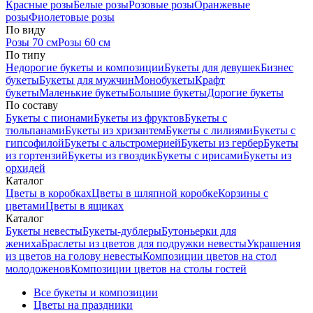
Красные розы
Белые розы
Розовые розы
Оранжевые
розы
Фиолетовые розы
По виду
Розы 70 см
Розы 60 см
По типу
Недорогие букеты и композиции
Букеты для девушек
Бизнес
букеты
Букеты для мужчин
Монобукеты
Крафт
букеты
Маленькие букеты
Большие букеты
Дорогие букеты
По составу
Букеты с пионами
Букеты из фруктов
Букеты с
тюльпанами
Букеты из хризантем
Букеты с лилиями
Букеты с
гипсофилой
Букеты с альстромерией
Букеты из гербер
Букеты
из гортензий
Букеты из гвоздик
Букеты с ирисами
Букеты из
орхидей
Каталог
Цветы в коробках
Цветы в шляпной коробке
Корзины с
цветами
Цветы в ящиках
Каталог
Букеты невесты
Букеты-дублеры
Бутоньерки для
жениха
Браслеты из цветов для подружки невесты
Украшения
из цветов на голову невесты
Композиции цветов на стол
молодоженов
Композиции цветов на столы гостей
Все букеты и композиции
Цветы на праздники