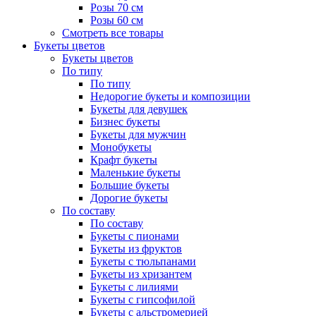
Розы 70 см
Розы 60 см
Смотреть все товары
Букеты цветов
Букеты цветов
По типу
По типу
Недорогие букеты и композиции
Букеты для девушек
Бизнес букеты
Букеты для мужчин
Монобукеты
Крафт букеты
Маленькие букеты
Большие букеты
Дорогие букеты
По составу
По составу
Букеты с пионами
Букеты из фруктов
Букеты с тюльпанами
Букеты из хризантем
Букеты с лилиями
Букеты с гипсофилой
Букеты с альстромерией