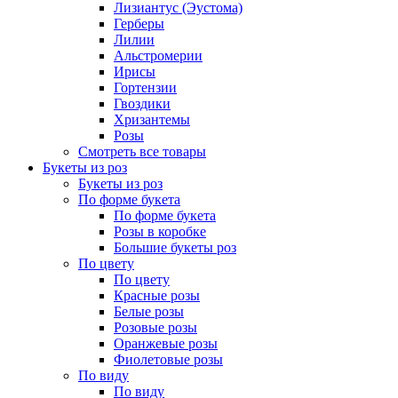
Лизиантус (Эустома)
Герберы
Лилии
Альстромерии
Ирисы
Гортензии
Гвоздики
Хризантемы
Розы
Смотреть все товары
Букеты из роз
Букеты из роз
По форме букета
По форме букета
Розы в коробке
Большие букеты роз
По цвету
По цвету
Красные розы
Белые розы
Розовые розы
Оранжевые розы
Фиолетовые розы
По виду
По виду