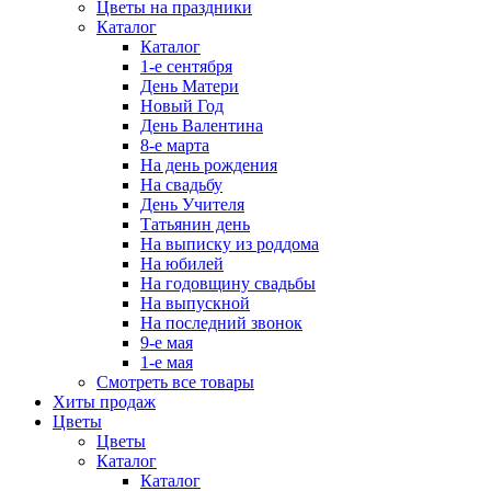
Цветы на праздники
Каталог
Каталог
1-е сентября
День Матери
Новый Год
День Валентина
8-е марта
На день рождения
На свадьбу
День Учителя
Татьянин день
На выписку из роддома
На юбилей
На годовщину свадьбы
На выпускной
На последний звонок
9-е мая
1-е мая
Смотреть все товары
Хиты продаж
Цветы
Цветы
Каталог
Каталог