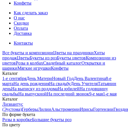
Конфеты
Как сделать заказ
О нас
Скидки
Оплата
Доставка
Контакты
Все букеты и композиции
Цветы на праздники
Хиты
продаж
Цветы
Букеты из роз
Букеты цветов
Композиции из
цветов
Розы в колбах
Свадебный каталог
Открытки и
шарики
Мягкие игрушки
Конфеты
Каталог
1-е сентября
День Матери
Новый Год
День Валентина
8-е
марта
На день рождения
На свадьбу
День Учителя
Татьянин
день
На выписку из роддома
На юбилей
На годовщину
свадьбы
На выпускной
На последний звонок
9-е мая
1-е мая
Каталог
Лизиантус
(Эустома)
Герберы
Лилии
Альстромерии
Ирисы
Гортензии
Гвозди
По форме букета
Розы в коробке
Большие букеты роз
По цвету