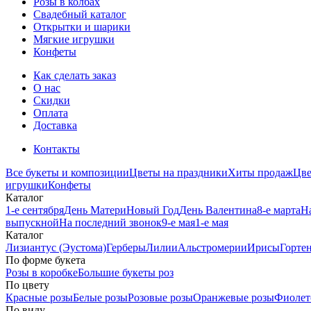
Розы в колбах
Свадебный каталог
Открытки и шарики
Мягкие игрушки
Конфеты
Как сделать заказ
О нас
Скидки
Оплата
Доставка
Контакты
Все букеты и композиции
Цветы на праздники
Хиты продаж
Цв
игрушки
Конфеты
Каталог
1-е сентября
День Матери
Новый Год
День Валентина
8-е марта
Н
выпускной
На последний звонок
9-е мая
1-е мая
Каталог
Лизиантус (Эустома)
Герберы
Лилии
Альстромерии
Ирисы
Горте
По форме букета
Розы в коробке
Большие букеты роз
По цвету
Красные розы
Белые розы
Розовые розы
Оранжевые розы
Фиолет
По виду