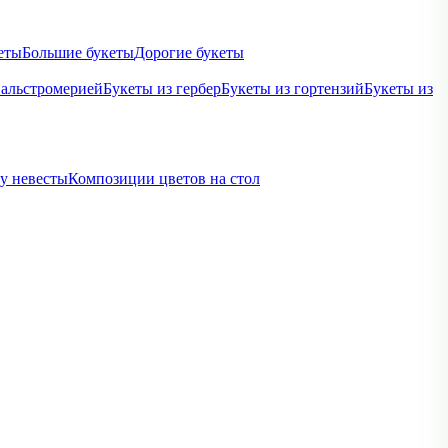
еты
Большие букеты
Дорогие букеты
 альстромерией
Букеты из гербер
Букеты из гортензий
Букеты из
ву невесты
Композиции цветов на стол