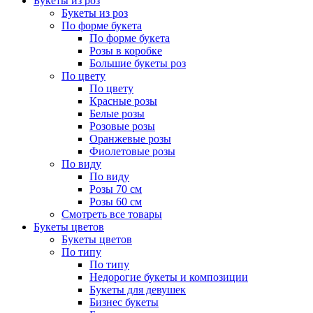
Букеты из роз
Букеты из роз
По форме букета
По форме букета
Розы в коробке
Большие букеты роз
По цвету
По цвету
Красные розы
Белые розы
Розовые розы
Оранжевые розы
Фиолетовые розы
По виду
По виду
Розы 70 см
Розы 60 см
Смотреть все товары
Букеты цветов
Букеты цветов
По типу
По типу
Недорогие букеты и композиции
Букеты для девушек
Бизнес букеты