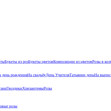
еты
Букеты из роз
Букеты цветов
Композиции из цветов
Розы в кол
а день рождения
На свадьбу
День Учителя
Татьянин день
На выпис
нзии
Гвоздики
Хризантемы
Розы
овые розы