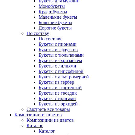
Букеты для мужчин
Монобукеты
Крафт букеты
Маленькие букеты
Большие букеты
Дорогие букеты
По составу
По составу
Букеты с пионами
Букеты из фруктов
Букеты с тюльпанами
Букеты из хризантем
Букеты с лилиями
Букеты с гипсофилой
Букеты с альстромерией
Букеты из гербер
Букеты из гортензий
Букеты из гвоздик
Букеты с ирисами
Букеты из орхидей
Смотреть все товары
Композиции из цветов
Композиции из цветов
Каталог
Каталог