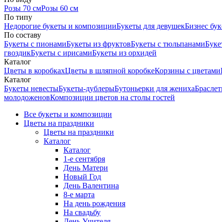
Розы 70 см
Розы 60 см
По типу
Недорогие букеты и композиции
Букеты для девушек
Бизнес бу
По составу
Букеты с пионами
Букеты из фруктов
Букеты с тюльпанами
Буке
гвоздик
Букеты с ирисами
Букеты из орхидей
Каталог
Цветы в коробках
Цветы в шляпной коробке
Корзины с цветами
Каталог
Букеты невесты
Букеты-дублеры
Бутоньерки для жениха
Браслет
молодоженов
Композиции цветов на столы гостей
Все букеты и композиции
Цветы на праздники
Цветы на праздники
Каталог
Каталог
1-е сентября
День Матери
Новый Год
День Валентина
8-е марта
На день рождения
На свадьбу
День Учителя