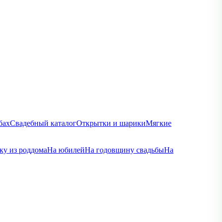
бах
Свадебный каталог
Открытки и шарики
Мягкие
ку из роддома
На юбилей
На годовщину свадьбы
На