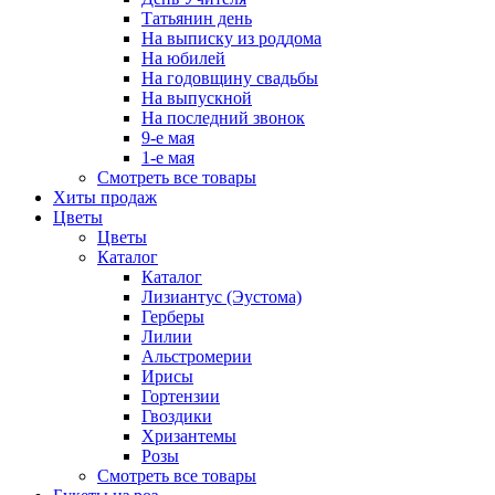
Татьянин день
На выписку из роддома
На юбилей
На годовщину свадьбы
На выпускной
На последний звонок
9-е мая
1-е мая
Смотреть все товары
Хиты продаж
Цветы
Цветы
Каталог
Каталог
Лизиантус (Эустома)
Герберы
Лилии
Альстромерии
Ирисы
Гортензии
Гвоздики
Хризантемы
Розы
Смотреть все товары