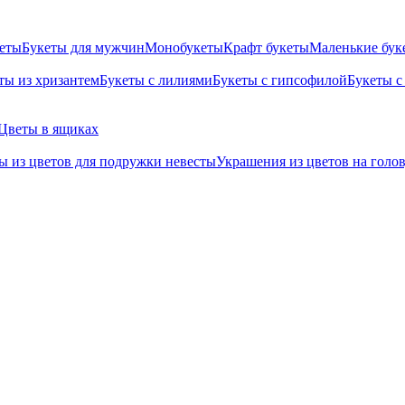
кеты
Букеты для мужчин
Монобукеты
Крафт букеты
Маленькие бук
ты из хризантем
Букеты с лилиями
Букеты с гипсофилой
Букеты с
Цветы в ящиках
ы из цветов для подружки невесты
Украшения из цветов на голо