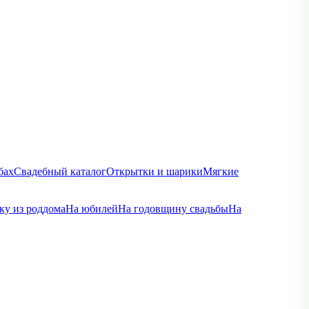
бах
Свадебный каталог
Открытки и шарики
Мягкие
ку из роддома
На юбилей
На годовщину свадьбы
На