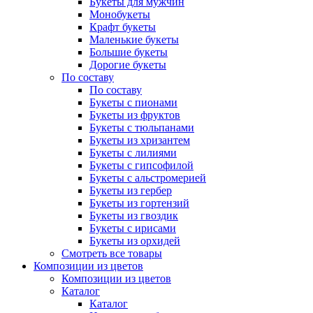
Букеты для мужчин
Монобукеты
Крафт букеты
Маленькие букеты
Большие букеты
Дорогие букеты
По составу
По составу
Букеты с пионами
Букеты из фруктов
Букеты с тюльпанами
Букеты из хризантем
Букеты с лилиями
Букеты с гипсофилой
Букеты с альстромерией
Букеты из гербер
Букеты из гортензий
Букеты из гвоздик
Букеты с ирисами
Букеты из орхидей
Смотреть все товары
Композиции из цветов
Композиции из цветов
Каталог
Каталог