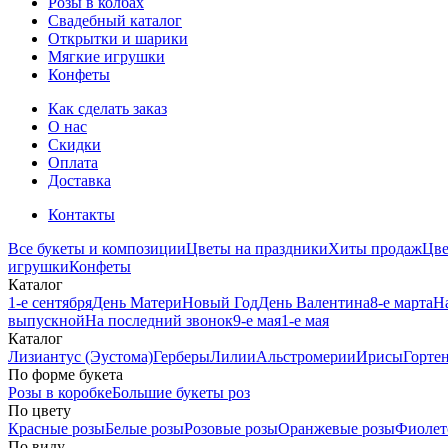
Розы в колбах
Свадебный каталог
Открытки и шарики
Мягкие игрушки
Конфеты
Как сделать заказ
О нас
Скидки
Оплата
Доставка
Контакты
Все букеты и композиции
Цветы на праздники
Хиты продаж
Цв
игрушки
Конфеты
Каталог
1-е сентября
День Матери
Новый Год
День Валентина
8-е марта
Н
выпускной
На последний звонок
9-е мая
1-е мая
Каталог
Лизиантус (Эустома)
Герберы
Лилии
Альстромерии
Ирисы
Горте
По форме букета
Розы в коробке
Большие букеты роз
По цвету
Красные розы
Белые розы
Розовые розы
Оранжевые розы
Фиолет
По виду