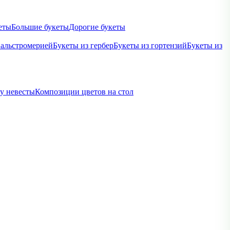
еты
Большие букеты
Дорогие букеты
 альстромерией
Букеты из гербер
Букеты из гортензий
Букеты из
ву невесты
Композиции цветов на стол