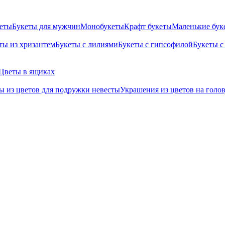
кеты
Букеты для мужчин
Монобукеты
Крафт букеты
Маленькие бук
ты из хризантем
Букеты с лилиями
Букеты с гипсофилой
Букеты с
Цветы в ящиках
ы из цветов для подружки невесты
Украшения из цветов на голо