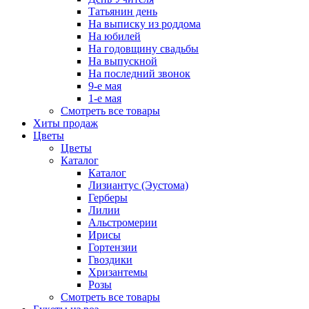
Татьянин день
На выписку из роддома
На юбилей
На годовщину свадьбы
На выпускной
На последний звонок
9-е мая
1-е мая
Смотреть все товары
Хиты продаж
Цветы
Цветы
Каталог
Каталог
Лизиантус (Эустома)
Герберы
Лилии
Альстромерии
Ирисы
Гортензии
Гвоздики
Хризантемы
Розы
Смотреть все товары