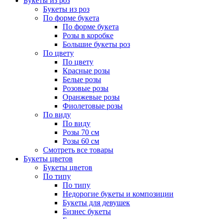
Букеты из роз
Букеты из роз
По форме букета
По форме букета
Розы в коробке
Большие букеты роз
По цвету
По цвету
Красные розы
Белые розы
Розовые розы
Оранжевые розы
Фиолетовые розы
По виду
По виду
Розы 70 см
Розы 60 см
Смотреть все товары
Букеты цветов
Букеты цветов
По типу
По типу
Недорогие букеты и композиции
Букеты для девушек
Бизнес букеты