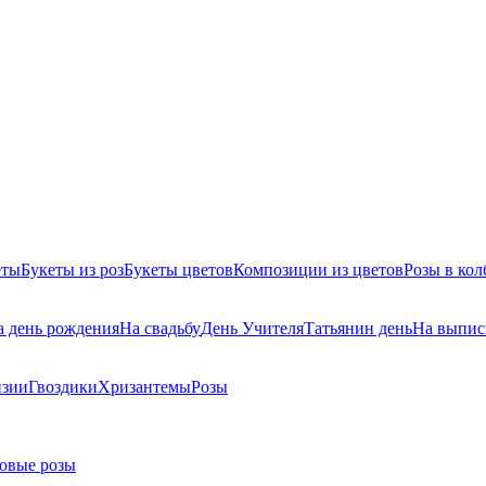
еты
Букеты из роз
Букеты цветов
Композиции из цветов
Розы в кол
а день рождения
На свадьбу
День Учителя
Татьянин день
На выпис
нзии
Гвоздики
Хризантемы
Розы
овые розы