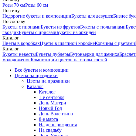
Розы 70 см
Розы 60 см
По типу
Недорогие букеты и композиции
Букеты для девушек
Бизнес бу
По составу
Букеты с пионами
Букеты из фруктов
Букеты с тюльпанами
Буке
гвоздик
Букеты с ирисами
Букеты из орхидей
Каталог
Цветы в коробках
Цветы в шляпной коробке
Корзины с цветами
Каталог
Букеты невесты
Букеты-дублеры
Бутоньерки для жениха
Браслет
молодоженов
Композиции цветов на столы гостей
Все букеты и композиции
Цветы на праздники
Цветы на праздники
Каталог
Каталог
1-е сентября
День Матери
Новый Год
День Валентина
8-е марта
На день рождения
На свадьбу
День Учителя