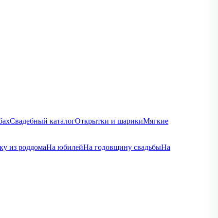
бах
Свадебный каталог
Открытки и шарики
Мягкие
ку из роддома
На юбилей
На годовщину свадьбы
На