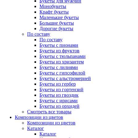
Букеты для мужчин
Монобукеты
Крафт букеты
Маленькие букеты
Большие букеты
Дорогие букеты
По составу
По составу
Букеты с пионами
Букеты из фруктов
Букеты с тюльпанами
Букеты из хризантем
Букеты с лилиями
Букеты с гипсофилой
Букеты с альстромерией
Букеты из гербер
Букеты из гортензий
Букеты из гвоздик
Букеты с ирисами
Букеты из орхидей
Смотреть все товары
Композиции из цветов
Композиции из цветов
Каталог
Каталог