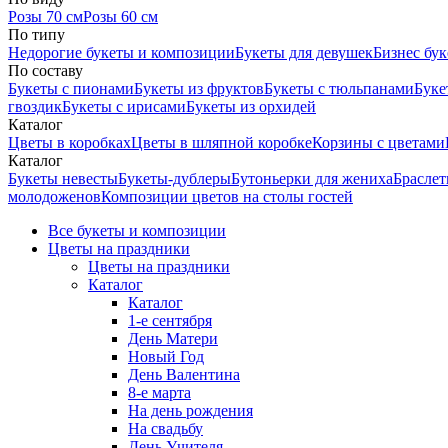
Розы 70 см
Розы 60 см
По типу
Недорогие букеты и композиции
Букеты для девушек
Бизнес бу
По составу
Букеты с пионами
Букеты из фруктов
Букеты с тюльпанами
Буке
гвоздик
Букеты с ирисами
Букеты из орхидей
Каталог
Цветы в коробках
Цветы в шляпной коробке
Корзины с цветами
Каталог
Букеты невесты
Букеты-дублеры
Бутоньерки для жениха
Браслет
молодоженов
Композиции цветов на столы гостей
Все букеты и композиции
Цветы на праздники
Цветы на праздники
Каталог
Каталог
1-е сентября
День Матери
Новый Год
День Валентина
8-е марта
На день рождения
На свадьбу
День Учителя