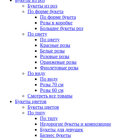
Букеты из роз
Букеты из роз
По форме букета
По форме букета
Розы в коробке
Большие букеты роз
По цвету
По цвету
Красные розы
Белые розы
Розовые розы
Оранжевые розы
Фиолетовые розы
По виду
По виду
Розы 70 см
Розы 60 см
Смотреть все товары
Букеты цветов
Букеты цветов
По типу
По типу
Недорогие букеты и композиции
Букеты для девушек
Бизнес букеты