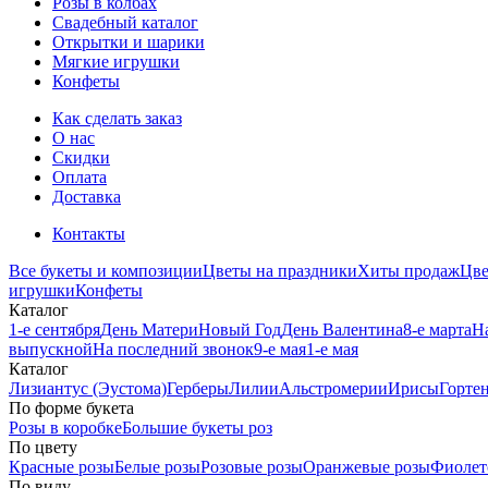
Розы в колбах
Свадебный каталог
Открытки и шарики
Мягкие игрушки
Конфеты
Как сделать заказ
О нас
Скидки
Оплата
Доставка
Контакты
Все букеты и композиции
Цветы на праздники
Хиты продаж
Цв
игрушки
Конфеты
Каталог
1-е сентября
День Матери
Новый Год
День Валентина
8-е марта
Н
выпускной
На последний звонок
9-е мая
1-е мая
Каталог
Лизиантус (Эустома)
Герберы
Лилии
Альстромерии
Ирисы
Горте
По форме букета
Розы в коробке
Большие букеты роз
По цвету
Красные розы
Белые розы
Розовые розы
Оранжевые розы
Фиолет
По виду