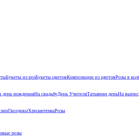
еты
Букеты из роз
Букеты цветов
Композиции из цветов
Розы в кол
а день рождения
На свадьбу
День Учителя
Татьянин день
На выпис
нзии
Гвоздики
Хризантемы
Розы
овые розы