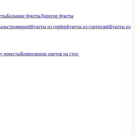
еты
Большие букеты
Дорогие букеты
 альстромерией
Букеты из гербер
Букеты из гортензий
Букеты из
ву невесты
Композиции цветов на стол