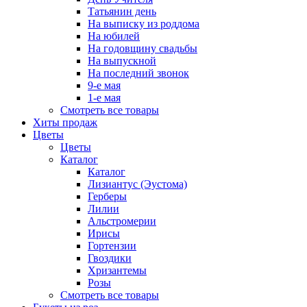
Татьянин день
На выписку из роддома
На юбилей
На годовщину свадьбы
На выпускной
На последний звонок
9-е мая
1-е мая
Смотреть все товары
Хиты продаж
Цветы
Цветы
Каталог
Каталог
Лизиантус (Эустома)
Герберы
Лилии
Альстромерии
Ирисы
Гортензии
Гвоздики
Хризантемы
Розы
Смотреть все товары