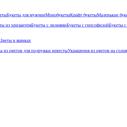
кеты
Букеты для мужчин
Монобукеты
Крафт букеты
Маленькие бук
ты из хризантем
Букеты с лилиями
Букеты с гипсофилой
Букеты с
Цветы в ящиках
ы из цветов для подружки невесты
Украшения из цветов на голо