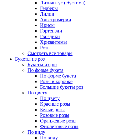
Лизиантус (Эустома)
Герберы
Лилии
Альстромерии
Ирисы
Гортензии
Гвоздики
Хризантемы
Розы
Смотреть все товары
Букеты из роз
Букеты из роз
По форме букета
По форме букета
Розы в коробке
Большие букеты роз
По цвету
По цвету
Красные розы
Белые розы
Розовые розы
Оранжевые розы
Фиолетовые розы
По виду
По виду