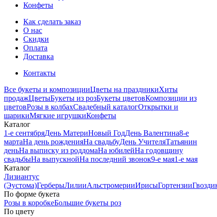
Конфеты
Как сделать заказ
О нас
Скидки
Оплата
Доставка
Контакты
Все букеты и композиции
Цветы на праздники
Хиты
продаж
Цветы
Букеты из роз
Букеты цветов
Композиции из
цветов
Розы в колбах
Свадебный каталог
Открытки и
шарики
Мягкие игрушки
Конфеты
Каталог
1-е сентября
День Матери
Новый Год
День Валентина
8-е
марта
На день рождения
На свадьбу
День Учителя
Татьянин
день
На выписку из роддома
На юбилей
На годовщину
свадьбы
На выпускной
На последний звонок
9-е мая
1-е мая
Каталог
Лизиантус
(Эустома)
Герберы
Лилии
Альстромерии
Ирисы
Гортензии
Гвозди
По форме букета
Розы в коробке
Большие букеты роз
По цвету