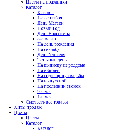
Цветы на праздники
Каталог
Каталог
1-е сентября
День Матери
Новый Год
День Валентина
8-е марта
На день рождения
На свадьбу
День Учителя
Татьянин день
На выписку из роддома
На юбилей
На годовщину свадьбы
На выпускной
На последний звонок
9-е мая
1-е мая
Смотреть все товары
Хиты продаж
Цветы
Цветы
Каталог
Каталог