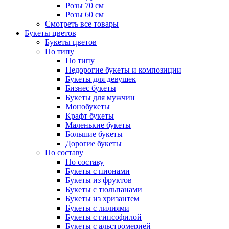
Розы 70 см
Розы 60 см
Смотреть все товары
Букеты цветов
Букеты цветов
По типу
По типу
Недорогие букеты и композиции
Букеты для девушек
Бизнес букеты
Букеты для мужчин
Монобукеты
Крафт букеты
Маленькие букеты
Большие букеты
Дорогие букеты
По составу
По составу
Букеты с пионами
Букеты из фруктов
Букеты с тюльпанами
Букеты из хризантем
Букеты с лилиями
Букеты с гипсофилой
Букеты с альстромерией