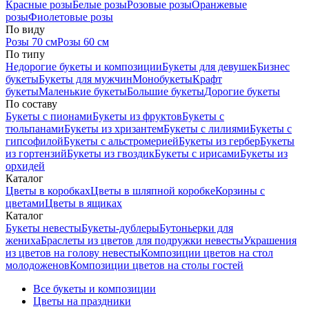
Красные розы
Белые розы
Розовые розы
Оранжевые
розы
Фиолетовые розы
По виду
Розы 70 см
Розы 60 см
По типу
Недорогие букеты и композиции
Букеты для девушек
Бизнес
букеты
Букеты для мужчин
Монобукеты
Крафт
букеты
Маленькие букеты
Большие букеты
Дорогие букеты
По составу
Букеты с пионами
Букеты из фруктов
Букеты с
тюльпанами
Букеты из хризантем
Букеты с лилиями
Букеты с
гипсофилой
Букеты с альстромерией
Букеты из гербер
Букеты
из гортензий
Букеты из гвоздик
Букеты с ирисами
Букеты из
орхидей
Каталог
Цветы в коробках
Цветы в шляпной коробке
Корзины с
цветами
Цветы в ящиках
Каталог
Букеты невесты
Букеты-дублеры
Бутоньерки для
жениха
Браслеты из цветов для подружки невесты
Украшения
из цветов на голову невесты
Композиции цветов на стол
молодоженов
Композиции цветов на столы гостей
Все букеты и композиции
Цветы на праздники