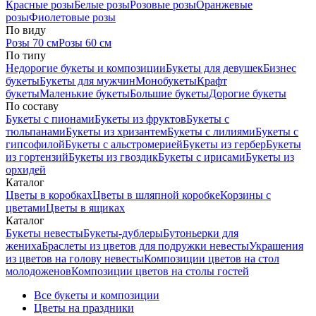
Красные розы
Белые розы
Розовые розы
Оранжевые
розы
Фиолетовые розы
По виду
Розы 70 см
Розы 60 см
По типу
Недорогие букеты и композиции
Букеты для девушек
Бизнес
букеты
Букеты для мужчин
Монобукеты
Крафт
букеты
Маленькие букеты
Большие букеты
Дорогие букеты
По составу
Букеты с пионами
Букеты из фруктов
Букеты с
тюльпанами
Букеты из хризантем
Букеты с лилиями
Букеты с
гипсофилой
Букеты с альстромерией
Букеты из гербер
Букеты
из гортензий
Букеты из гвоздик
Букеты с ирисами
Букеты из
орхидей
Каталог
Цветы в коробках
Цветы в шляпной коробке
Корзины с
цветами
Цветы в ящиках
Каталог
Букеты невесты
Букеты-дублеры
Бутоньерки для
жениха
Браслеты из цветов для подружки невесты
Украшения
из цветов на голову невесты
Композиции цветов на стол
молодоженов
Композиции цветов на столы гостей
Все букеты и композиции
Цветы на праздники