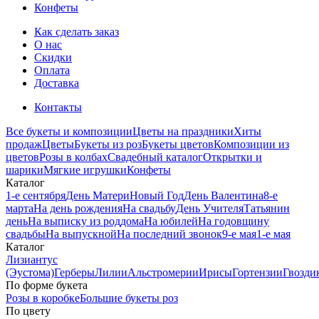
Конфеты
Как сделать заказ
О нас
Скидки
Оплата
Доставка
Контакты
Все букеты и композиции
Цветы на праздники
Хиты
продаж
Цветы
Букеты из роз
Букеты цветов
Композиции из
цветов
Розы в колбах
Свадебный каталог
Открытки и
шарики
Мягкие игрушки
Конфеты
Каталог
1-е сентября
День Матери
Новый Год
День Валентина
8-е
марта
На день рождения
На свадьбу
День Учителя
Татьянин
день
На выписку из роддома
На юбилей
На годовщину
свадьбы
На выпускной
На последний звонок
9-е мая
1-е мая
Каталог
Лизиантус
(Эустома)
Герберы
Лилии
Альстромерии
Ирисы
Гортензии
Гвозди
По форме букета
Розы в коробке
Большие букеты роз
По цвету