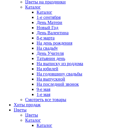
Цветы на праздники
Каталог
Каталог
1-е сентября
День Матери
Новый Год
День Валентина
8-е марта
На день рождения
На свадьбу
День Учителя
Татьянин день
На выписку из роддома
На юбилей
На годовщину свадьбы
На выпускной
На последний звонок
9-е мая
1-е мая
Смотреть все товары
Хиты продаж
Цветы
Цветы
Каталог
Каталог