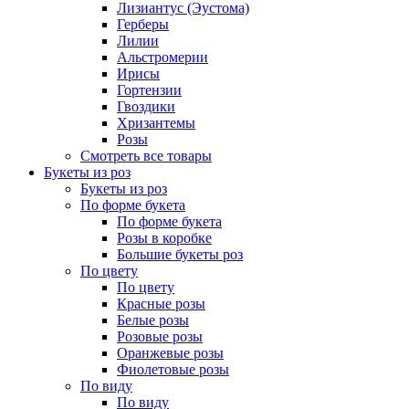
Лизиантус (Эустома)
Герберы
Лилии
Альстромерии
Ирисы
Гортензии
Гвоздики
Хризантемы
Розы
Смотреть все товары
Букеты из роз
Букеты из роз
По форме букета
По форме букета
Розы в коробке
Большие букеты роз
По цвету
По цвету
Красные розы
Белые розы
Розовые розы
Оранжевые розы
Фиолетовые розы
По виду
По виду