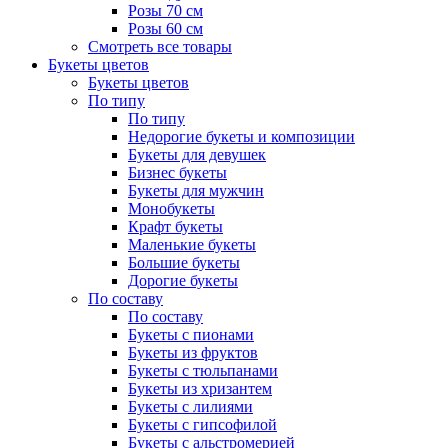
Розы 70 см
Розы 60 см
Смотреть все товары
Букеты цветов
Букеты цветов
По типу
По типу
Недорогие букеты и композиции
Букеты для девушек
Бизнес букеты
Букеты для мужчин
Монобукеты
Крафт букеты
Маленькие букеты
Большие букеты
Дорогие букеты
По составу
По составу
Букеты с пионами
Букеты из фруктов
Букеты с тюльпанами
Букеты из хризантем
Букеты с лилиями
Букеты с гипсофилой
Букеты с альстромерией