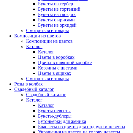
Букеты из гербер
Букеты из гортензий
Букеты из гвоздик
Букеты с ирисами
Букеты из орхидей
Смотреть все товары
Композиции из цветов
Композиции из цветов
Каталог
Каталог
Цветы в коробках
Цветы в шляпной коробке
Корзины с цветами
Цветы в ящиках
Смотреть все товары
Розы в колбах
Свадебный каталог
Свадебный каталог
Каталог
Каталог
Букеты невесты
Букеты-дублеры
Бутоньерки для жениха
Браслеты из цветов для подружки невесты
Украшения из цветов на голову невесты