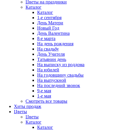
Цветы на праздники
Каталог
Каталог
1-е сентября
День Матери
Новый Год
День Валентина
8-е марта
На день рождения
На свадьбу
День Учителя
Татьянин день
На выписку из роддома
На юбилей
На годовщину свадьбы
На выпускной
На последний звонок
9-е мая
1-е мая
Смотреть все товары
Хиты продаж
Цветы
Цветы
Каталог
Каталог