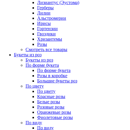
Лизиантус (Эустома)
Герберы
Лилии
Альстромерии
Ирисы
Гортензии
Гвоздики
Хризантемы
Розы
Смотреть все товары
Букеты из роз
Букеты из роз
По форме букета
По форме букета
Розы в коробке
Большие букеты роз
По цвету
По цвету
Красные розы
Белые розы
Розовые розы
Оранжевые розы
Фиолетовые розы
По виду
По виду