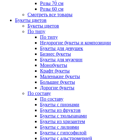
Розы 70 см
Розы 60 см
Смотреть все товары
Букеты цветов
Букеты цветов
По типу
По типу
Недорогие букеты и композиции
Букеты для девушек
Бизнес букеты
Букеты для мужчин
Монобукеты
Крафт букеты
Маленькие букеты
Большие букеты
Дорогие букеты
По составу
По составу
Букеты с пионами
Букеты из фруктов
Букеты с тюльпанами
Букеты из хризантем
Букеты с лилиями
Букеты с гипсофилой
Букеты с альстромерией