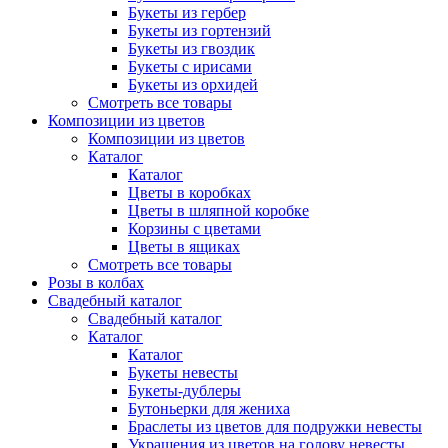
Букеты из гербер
Букеты из гортензий
Букеты из гвоздик
Букеты с ирисами
Букеты из орхидей
Смотреть все товары
Композиции из цветов
Композиции из цветов
Каталог
Каталог
Цветы в коробках
Цветы в шляпной коробке
Корзины с цветами
Цветы в ящиках
Смотреть все товары
Розы в колбах
Свадебный каталог
Свадебный каталог
Каталог
Каталог
Букеты невесты
Букеты-дублеры
Бутоньерки для жениха
Браслеты из цветов для подружки невесты
Украшения из цветов на голову невесты