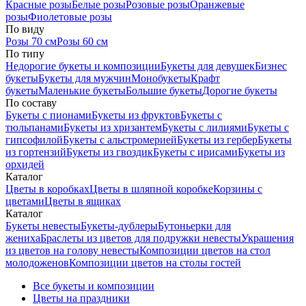
Красные розы
Белые розы
Розовые розы
Оранжевые
розы
Фиолетовые розы
По виду
Розы 70 см
Розы 60 см
По типу
Недорогие букеты и композиции
Букеты для девушек
Бизнес
букеты
Букеты для мужчин
Монобукеты
Крафт
букеты
Маленькие букеты
Большие букеты
Дорогие букеты
По составу
Букеты с пионами
Букеты из фруктов
Букеты с
тюльпанами
Букеты из хризантем
Букеты с лилиями
Букеты с
гипсофилой
Букеты с альстромерией
Букеты из гербер
Букеты
из гортензий
Букеты из гвоздик
Букеты с ирисами
Букеты из
орхидей
Каталог
Цветы в коробках
Цветы в шляпной коробке
Корзины с
цветами
Цветы в ящиках
Каталог
Букеты невесты
Букеты-дублеры
Бутоньерки для
жениха
Браслеты из цветов для подружки невесты
Украшения
из цветов на голову невесты
Композиции цветов на стол
молодоженов
Композиции цветов на столы гостей
Все букеты и композиции
Цветы на праздники