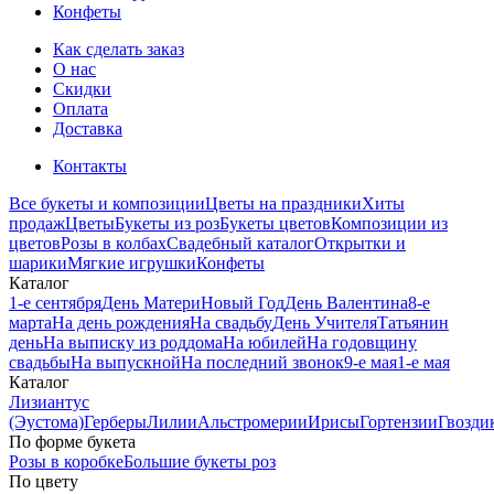
Конфеты
Как сделать заказ
О нас
Скидки
Оплата
Доставка
Контакты
Все букеты и композиции
Цветы на праздники
Хиты
продаж
Цветы
Букеты из роз
Букеты цветов
Композиции из
цветов
Розы в колбах
Свадебный каталог
Открытки и
шарики
Мягкие игрушки
Конфеты
Каталог
1-е сентября
День Матери
Новый Год
День Валентина
8-е
марта
На день рождения
На свадьбу
День Учителя
Татьянин
день
На выписку из роддома
На юбилей
На годовщину
свадьбы
На выпускной
На последний звонок
9-е мая
1-е мая
Каталог
Лизиантус
(Эустома)
Герберы
Лилии
Альстромерии
Ирисы
Гортензии
Гвозди
По форме букета
Розы в коробке
Большие букеты роз
По цвету