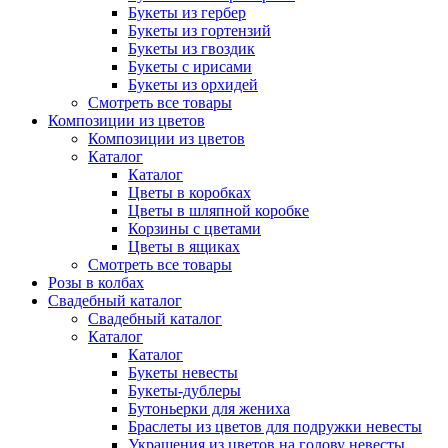
Букеты из гербер
Букеты из гортензий
Букеты из гвоздик
Букеты с ирисами
Букеты из орхидей
Смотреть все товары
Композиции из цветов
Композиции из цветов
Каталог
Каталог
Цветы в коробках
Цветы в шляпной коробке
Корзины с цветами
Цветы в ящиках
Смотреть все товары
Розы в колбах
Свадебный каталог
Свадебный каталог
Каталог
Каталог
Букеты невесты
Букеты-дублеры
Бутоньерки для жениха
Браслеты из цветов для подружки невесты
Украшения из цветов на голову невесты