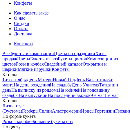
Конфеты
Как сделать заказ
О нас
Скидки
Оплата
Доставка
Контакты
Все букеты и композиции
Цветы на праздники
Хиты
продаж
Цветы
Букеты из роз
Букеты цветов
Композиции из
цветов
Розы в колбах
Свадебный каталог
Открытки и
шарики
Мягкие игрушки
Конфеты
Каталог
1-е сентября
День Матери
Новый Год
День Валентина
8-е
марта
На день рождения
На свадьбу
День Учителя
Татьянин
день
На выписку из роддома
На юбилей
На годовщину
свадьбы
На выпускной
На последний звонок
9-е мая
1-е мая
Каталог
Лизиантус
(Эустома)
Герберы
Лилии
Альстромерии
Ирисы
Гортензии
Гвозди
По форме букета
Розы в коробке
Большие букеты роз
По цвету