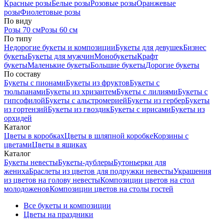
Красные розы
Белые розы
Розовые розы
Оранжевые
розы
Фиолетовые розы
По виду
Розы 70 см
Розы 60 см
По типу
Недорогие букеты и композиции
Букеты для девушек
Бизнес
букеты
Букеты для мужчин
Монобукеты
Крафт
букеты
Маленькие букеты
Большие букеты
Дорогие букеты
По составу
Букеты с пионами
Букеты из фруктов
Букеты с
тюльпанами
Букеты из хризантем
Букеты с лилиями
Букеты с
гипсофилой
Букеты с альстромерией
Букеты из гербер
Букеты
из гортензий
Букеты из гвоздик
Букеты с ирисами
Букеты из
орхидей
Каталог
Цветы в коробках
Цветы в шляпной коробке
Корзины с
цветами
Цветы в ящиках
Каталог
Букеты невесты
Букеты-дублеры
Бутоньерки для
жениха
Браслеты из цветов для подружки невесты
Украшения
из цветов на голову невесты
Композиции цветов на стол
молодоженов
Композиции цветов на столы гостей
Все букеты и композиции
Цветы на праздники