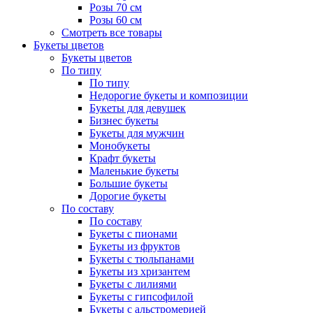
Розы 70 см
Розы 60 см
Смотреть все товары
Букеты цветов
Букеты цветов
По типу
По типу
Недорогие букеты и композиции
Букеты для девушек
Бизнес букеты
Букеты для мужчин
Монобукеты
Крафт букеты
Маленькие букеты
Большие букеты
Дорогие букеты
По составу
По составу
Букеты с пионами
Букеты из фруктов
Букеты с тюльпанами
Букеты из хризантем
Букеты с лилиями
Букеты с гипсофилой
Букеты с альстромерией