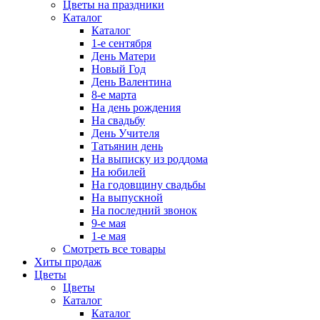
Цветы на праздники
Каталог
Каталог
1-е сентября
День Матери
Новый Год
День Валентина
8-е марта
На день рождения
На свадьбу
День Учителя
Татьянин день
На выписку из роддома
На юбилей
На годовщину свадьбы
На выпускной
На последний звонок
9-е мая
1-е мая
Смотреть все товары
Хиты продаж
Цветы
Цветы
Каталог
Каталог