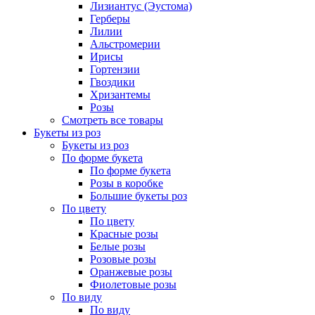
Лизиантус (Эустома)
Герберы
Лилии
Альстромерии
Ирисы
Гортензии
Гвоздики
Хризантемы
Розы
Смотреть все товары
Букеты из роз
Букеты из роз
По форме букета
По форме букета
Розы в коробке
Большие букеты роз
По цвету
По цвету
Красные розы
Белые розы
Розовые розы
Оранжевые розы
Фиолетовые розы
По виду
По виду