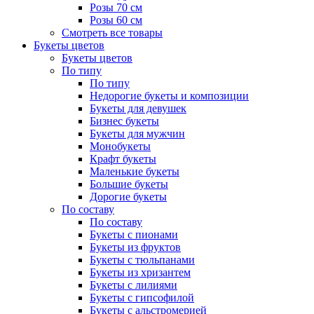
Розы 70 см
Розы 60 см
Смотреть все товары
Букеты цветов
Букеты цветов
По типу
По типу
Недорогие букеты и композиции
Букеты для девушек
Бизнес букеты
Букеты для мужчин
Монобукеты
Крафт букеты
Маленькие букеты
Большие букеты
Дорогие букеты
По составу
По составу
Букеты с пионами
Букеты из фруктов
Букеты с тюльпанами
Букеты из хризантем
Букеты с лилиями
Букеты с гипсофилой
Букеты с альстромерией