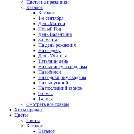
Цветы на праздники
Каталог
Каталог
1-е сентября
День Матери
Новый Год
День Валентина
8-е марта
На день рождения
На свадьбу
День Учителя
Татьянин день
На выписку из роддома
На юбилей
На годовщину свадьбы
На выпускной
На последний звонок
9-е мая
1-е мая
Смотреть все товары
Хиты продаж
Цветы
Цветы
Каталог
Каталог