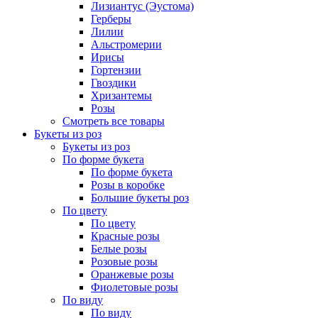
Лизиантус (Эустома)
Герберы
Лилии
Альстромерии
Ирисы
Гортензии
Гвоздики
Хризантемы
Розы
Смотреть все товары
Букеты из роз
Букеты из роз
По форме букета
По форме букета
Розы в коробке
Большие букеты роз
По цвету
По цвету
Красные розы
Белые розы
Розовые розы
Оранжевые розы
Фиолетовые розы
По виду
По виду