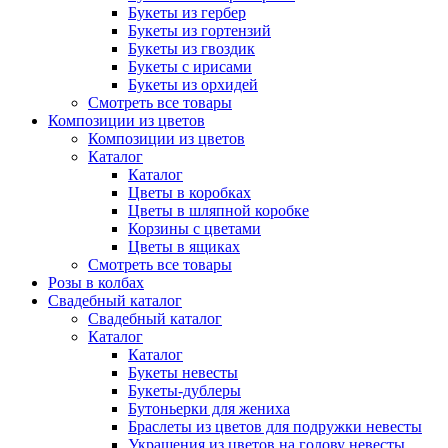
Букеты из гербер
Букеты из гортензий
Букеты из гвоздик
Букеты с ирисами
Букеты из орхидей
Смотреть все товары
Композиции из цветов
Композиции из цветов
Каталог
Каталог
Цветы в коробках
Цветы в шляпной коробке
Корзины с цветами
Цветы в ящиках
Смотреть все товары
Розы в колбах
Свадебный каталог
Свадебный каталог
Каталог
Каталог
Букеты невесты
Букеты-дублеры
Бутоньерки для жениха
Браслеты из цветов для подружки невесты
Украшения из цветов на голову невесты