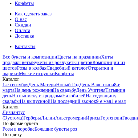
Конфеты
Как сделать заказ
О нас
Скидки
Оплата
Доставка
Контакты
Все букеты и композиции
Цветы на праздники
Хиты
продаж
Цветы
Букеты из роз
Букеты цветов
Композиции из
цветов
Розы в колбах
Свадебный каталог
Открытки и
шарики
Мягкие игрушки
Конфеты
Каталог
1-е сентября
День Матери
Новый Год
День Валентина
8-е
марта
На день рождения
На свадьбу
День Учителя
Татьянин
день
На выписку из роддома
На юбилей
На годовщину
свадьбы
На выпускной
На последний звонок
9-е мая
1-е мая
Каталог
Лизиантус
(Эустома)
Герберы
Лилии
Альстромерии
Ирисы
Гортензии
Гвозди
По форме букета
Розы в коробке
Большие букеты роз
По цвету