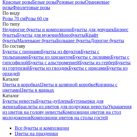
Красные розы
Белые розы
Розовые розы
Оранжевые
розы
Фиолетовые розы
По виду
Розы 70 см
Розы 60 см
По типу
Недорогие букеты и композиции
Букеты для девушек
Бизнес
букеты
Букеты для мужчин
Монобукеты
Крафт
букеты
Маленькие букеты
Большие букеты
Дорогие букеты
По составу
Букеты с пионами
Букеты из фруктов
Букеты с
тюльпанами
Букеты из хризантем
Букеты с лилиями
Букеты с
гипсофилой
Букеты с альстромерией
Букеты из гербер
Букеты
из гортензий
Букеты из гвоздик
Букеты с ирисами
Букеты из
орхидей
Каталог
Цветы в коробках
Цветы в шляпной коробке
Корзины с
цветами
Цветы в ящиках
Каталог
Букеты невесты
Букеты-дублеры
Бутоньерки для
жениха
Браслеты из цветов для подружки невесты
Украшения
из цветов на голову невесты
Композиции цветов на стол
молодоженов
Композиции цветов на столы гостей
Все букеты и композиции
Цветы на праздники