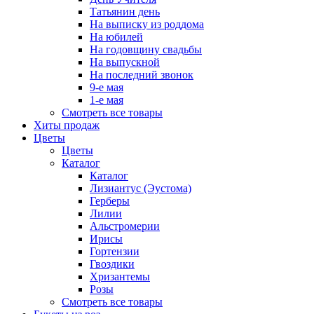
Татьянин день
На выписку из роддома
На юбилей
На годовщину свадьбы
На выпускной
На последний звонок
9-е мая
1-е мая
Смотреть все товары
Хиты продаж
Цветы
Цветы
Каталог
Каталог
Лизиантус (Эустома)
Герберы
Лилии
Альстромерии
Ирисы
Гортензии
Гвоздики
Хризантемы
Розы
Смотреть все товары