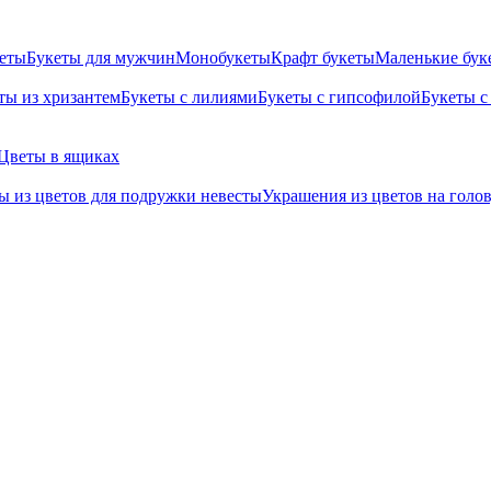
кеты
Букеты для мужчин
Монобукеты
Крафт букеты
Маленькие бук
ты из хризантем
Букеты с лилиями
Букеты с гипсофилой
Букеты с
Цветы в ящиках
ы из цветов для подружки невесты
Украшения из цветов на голо