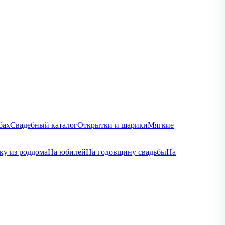
бах
Свадебный каталог
Открытки и шарики
Мягкие
ку из роддома
На юбилей
На годовщину свадьбы
На