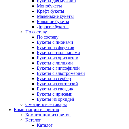
Букеты для мужчин
Монобукеты
Крафт букеты
Маленькие букеты
Большие букеты
Дорогие букеты
По составу
По составу
Букеты с пионами
Букеты из фруктов
Букеты с тюльпанами
Букеты из хризантем
Букеты с лилиями
Букеты с гипсофилой
Букеты с альстромерией
Букеты из гербер
Букеты из гортензий
Букеты из гвоздик
Букеты с ирисами
Букеты из орхидей
Смотреть все товары
Композиции из цветов
Композиции из цветов
Каталог
Каталог