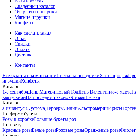
Розы в колбах
Свадебный каталог
Открытки и шарики
Мягкие игрушки
Конфеты
Как сделать заказ
О нас
Скидки
Оплата
Доставка
Контакты
Все букеты и композиции
Цветы на праздники
Хиты продаж
Цв
игрушки
Конфеты
Каталог
1-е сентября
День Матери
Новый Год
День Валентина
8-е марта
Н
выпускной
На последний звонок
9-е мая
1-е мая
Каталог
Лизиантус (Эустома)
Герберы
Лилии
Альстромерии
Ирисы
Горте
По форме букета
Розы в коробке
Большие букеты роз
По цвету
Красные розы
Белые розы
Розовые розы
Оранжевые розы
Фиолет
По виду