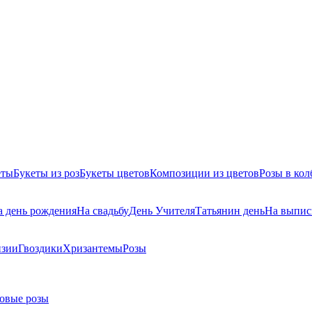
еты
Букеты из роз
Букеты цветов
Композиции из цветов
Розы в кол
а день рождения
На свадьбу
День Учителя
Татьянин день
На выпис
нзии
Гвоздики
Хризантемы
Розы
овые розы