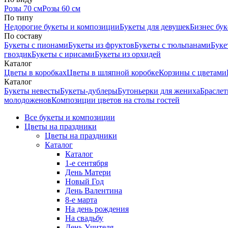
Розы 70 см
Розы 60 см
По типу
Недорогие букеты и композиции
Букеты для девушек
Бизнес бу
По составу
Букеты с пионами
Букеты из фруктов
Букеты с тюльпанами
Буке
гвоздик
Букеты с ирисами
Букеты из орхидей
Каталог
Цветы в коробках
Цветы в шляпной коробке
Корзины с цветами
Каталог
Букеты невесты
Букеты-дублеры
Бутоньерки для жениха
Браслет
молодоженов
Композиции цветов на столы гостей
Все букеты и композиции
Цветы на праздники
Цветы на праздники
Каталог
Каталог
1-е сентября
День Матери
Новый Год
День Валентина
8-е марта
На день рождения
На свадьбу
День Учителя