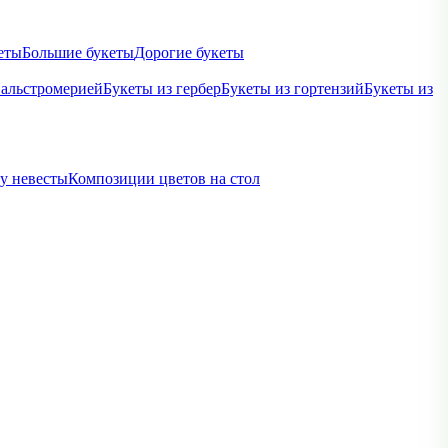
еты
Большие букеты
Дорогие букеты
 альстромерией
Букеты из гербер
Букеты из гортензий
Букеты из
ву невесты
Композиции цветов на стол