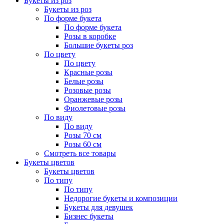
Букеты из роз
Букеты из роз
По форме букета
По форме букета
Розы в коробке
Большие букеты роз
По цвету
По цвету
Красные розы
Белые розы
Розовые розы
Оранжевые розы
Фиолетовые розы
По виду
По виду
Розы 70 см
Розы 60 см
Смотреть все товары
Букеты цветов
Букеты цветов
По типу
По типу
Недорогие букеты и композиции
Букеты для девушек
Бизнес букеты