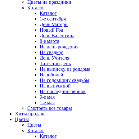
Цветы на праздники
Каталог
Каталог
1-е сентября
День Матери
Новый Год
День Валентина
8-е марта
На день рождения
На свадьбу
День Учителя
Татьянин день
На выписку из роддома
На юбилей
На годовщину свадьбы
На выпускной
На последний звонок
9-е мая
1-е мая
Смотреть все товары
Хиты продаж
Цветы
Цветы
Каталог
Каталог