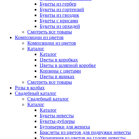
Букеты из гербер
Букеты из гортензий
Букеты из гвоздик
Букеты с ирисами
Букеты из орхидей
Смотреть все товары
Композиции из цветов
Композиции из цветов
Каталог
Каталог
Цветы в коробках
Цветы в шляпной коробке
Корзины с цветами
Цветы в ящиках
Смотреть все товары
Розы в колбах
Свадебный каталог
Свадебный каталог
Каталог
Каталог
Букеты невесты
Букеты-дублеры
Бутоньерки для жениха
Браслеты из цветов для подружки невесты
Украшения из цветов на голову невесты