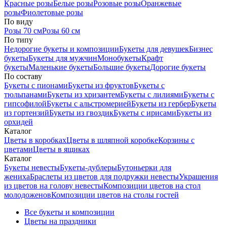
Красные розы
Белые розы
Розовые розы
Оранжевые
розы
Фиолетовые розы
По виду
Розы 70 см
Розы 60 см
По типу
Недорогие букеты и композиции
Букеты для девушек
Бизнес
букеты
Букеты для мужчин
Монобукеты
Крафт
букеты
Маленькие букеты
Большие букеты
Дорогие букеты
По составу
Букеты с пионами
Букеты из фруктов
Букеты с
тюльпанами
Букеты из хризантем
Букеты с лилиями
Букеты с
гипсофилой
Букеты с альстромерией
Букеты из гербер
Букеты
из гортензий
Букеты из гвоздик
Букеты с ирисами
Букеты из
орхидей
Каталог
Цветы в коробках
Цветы в шляпной коробке
Корзины с
цветами
Цветы в ящиках
Каталог
Букеты невесты
Букеты-дублеры
Бутоньерки для
жениха
Браслеты из цветов для подружки невесты
Украшения
из цветов на голову невесты
Композиции цветов на стол
молодоженов
Композиции цветов на столы гостей
Все букеты и композиции
Цветы на праздники