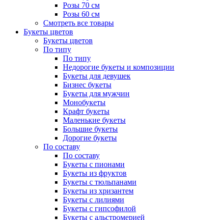
Розы 70 см
Розы 60 см
Смотреть все товары
Букеты цветов
Букеты цветов
По типу
По типу
Недорогие букеты и композиции
Букеты для девушек
Бизнес букеты
Букеты для мужчин
Монобукеты
Крафт букеты
Маленькие букеты
Большие букеты
Дорогие букеты
По составу
По составу
Букеты с пионами
Букеты из фруктов
Букеты с тюльпанами
Букеты из хризантем
Букеты с лилиями
Букеты с гипсофилой
Букеты с альстромерией