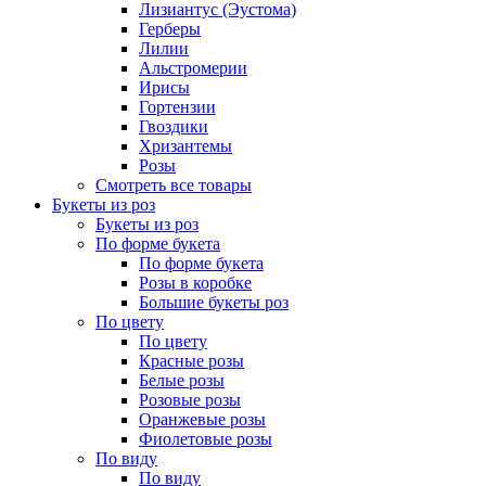
Лизиантус (Эустома)
Герберы
Лилии
Альстромерии
Ирисы
Гортензии
Гвоздики
Хризантемы
Розы
Смотреть все товары
Букеты из роз
Букеты из роз
По форме букета
По форме букета
Розы в коробке
Большие букеты роз
По цвету
По цвету
Красные розы
Белые розы
Розовые розы
Оранжевые розы
Фиолетовые розы
По виду
По виду