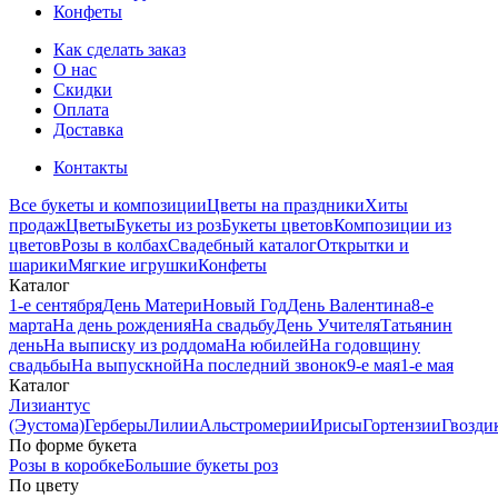
Конфеты
Как сделать заказ
О нас
Скидки
Оплата
Доставка
Контакты
Все букеты и композиции
Цветы на праздники
Хиты
продаж
Цветы
Букеты из роз
Букеты цветов
Композиции из
цветов
Розы в колбах
Свадебный каталог
Открытки и
шарики
Мягкие игрушки
Конфеты
Каталог
1-е сентября
День Матери
Новый Год
День Валентина
8-е
марта
На день рождения
На свадьбу
День Учителя
Татьянин
день
На выписку из роддома
На юбилей
На годовщину
свадьбы
На выпускной
На последний звонок
9-е мая
1-е мая
Каталог
Лизиантус
(Эустома)
Герберы
Лилии
Альстромерии
Ирисы
Гортензии
Гвозди
По форме букета
Розы в коробке
Большие букеты роз
По цвету