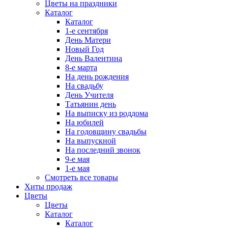
Цветы на праздники
Каталог
Каталог
1-е сентября
День Матери
Новый Год
День Валентина
8-е марта
На день рождения
На свадьбу
День Учителя
Татьянин день
На выписку из роддома
На юбилей
На годовщину свадьбы
На выпускной
На последний звонок
9-е мая
1-е мая
Смотреть все товары
Хиты продаж
Цветы
Цветы
Каталог
Каталог