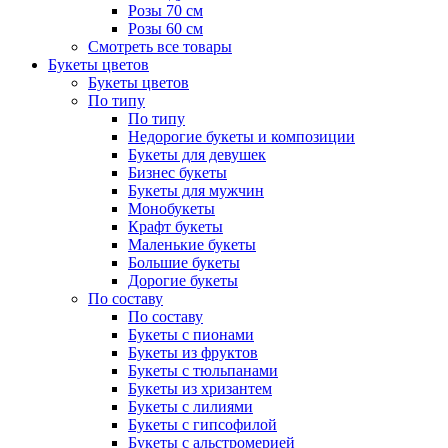
Розы 70 см
Розы 60 см
Смотреть все товары
Букеты цветов
Букеты цветов
По типу
По типу
Недорогие букеты и композиции
Букеты для девушек
Бизнес букеты
Букеты для мужчин
Монобукеты
Крафт букеты
Маленькие букеты
Большие букеты
Дорогие букеты
По составу
По составу
Букеты с пионами
Букеты из фруктов
Букеты с тюльпанами
Букеты из хризантем
Букеты с лилиями
Букеты с гипсофилой
Букеты с альстромерией