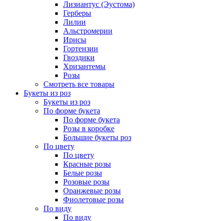
Лизиантус (Эустома)
Герберы
Лилии
Альстромерии
Ирисы
Гортензии
Гвоздики
Хризантемы
Розы
Смотреть все товары
Букеты из роз
Букеты из роз
По форме букета
По форме букета
Розы в коробке
Большие букеты роз
По цвету
По цвету
Красные розы
Белые розы
Розовые розы
Оранжевые розы
Фиолетовые розы
По виду
По виду