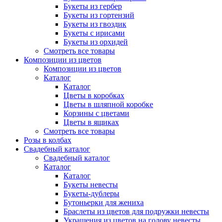
Букеты из гербер
Букеты из гортензий
Букеты из гвоздик
Букеты с ирисами
Букеты из орхидей
Смотреть все товары
Композиции из цветов
Композиции из цветов
Каталог
Каталог
Цветы в коробках
Цветы в шляпной коробке
Корзины с цветами
Цветы в ящиках
Смотреть все товары
Розы в колбах
Свадебный каталог
Свадебный каталог
Каталог
Каталог
Букеты невесты
Букеты-дублеры
Бутоньерки для жениха
Браслеты из цветов для подружки невесты
Украшения из цветов на голову невесты