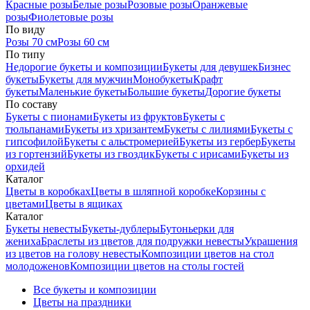
Красные розы
Белые розы
Розовые розы
Оранжевые
розы
Фиолетовые розы
По виду
Розы 70 см
Розы 60 см
По типу
Недорогие букеты и композиции
Букеты для девушек
Бизнес
букеты
Букеты для мужчин
Монобукеты
Крафт
букеты
Маленькие букеты
Большие букеты
Дорогие букеты
По составу
Букеты с пионами
Букеты из фруктов
Букеты с
тюльпанами
Букеты из хризантем
Букеты с лилиями
Букеты с
гипсофилой
Букеты с альстромерией
Букеты из гербер
Букеты
из гортензий
Букеты из гвоздик
Букеты с ирисами
Букеты из
орхидей
Каталог
Цветы в коробках
Цветы в шляпной коробке
Корзины с
цветами
Цветы в ящиках
Каталог
Букеты невесты
Букеты-дублеры
Бутоньерки для
жениха
Браслеты из цветов для подружки невесты
Украшения
из цветов на голову невесты
Композиции цветов на стол
молодоженов
Композиции цветов на столы гостей
Все букеты и композиции
Цветы на праздники