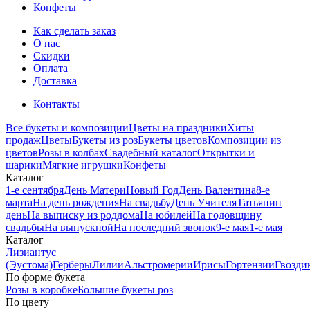
Конфеты
Как сделать заказ
О нас
Скидки
Оплата
Доставка
Контакты
Все букеты и композиции
Цветы на праздники
Хиты
продаж
Цветы
Букеты из роз
Букеты цветов
Композиции из
цветов
Розы в колбах
Свадебный каталог
Открытки и
шарики
Мягкие игрушки
Конфеты
Каталог
1-е сентября
День Матери
Новый Год
День Валентина
8-е
марта
На день рождения
На свадьбу
День Учителя
Татьянин
день
На выписку из роддома
На юбилей
На годовщину
свадьбы
На выпускной
На последний звонок
9-е мая
1-е мая
Каталог
Лизиантус
(Эустома)
Герберы
Лилии
Альстромерии
Ирисы
Гортензии
Гвозди
По форме букета
Розы в коробке
Большие букеты роз
По цвету