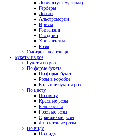
Лизиантус (Эустома)
Герберы
Лилии
Альстромерии
Ирисы
Гортензии
Гвоздики
Хризантемы
Розы
Смотреть все товары
Букеты из роз
Букеты из роз
По форме букета
По форме букета
Розы в коробке
Большие букеты роз
По цвету
По цвету
Красные розы
Белые розы
Розовые розы
Оранжевые розы
Фиолетовые розы
По виду
По виду