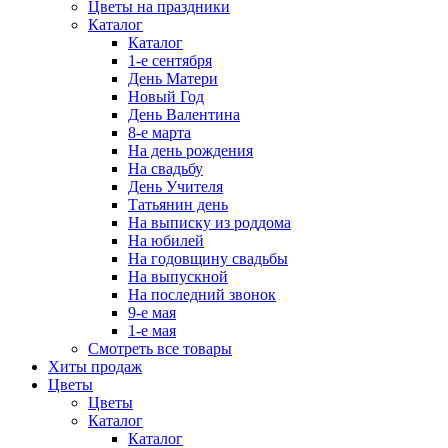
Цветы на праздники
Каталог
Каталог
1-е сентября
День Матери
Новый Год
День Валентина
8-е марта
На день рождения
На свадьбу
День Учителя
Татьянин день
На выписку из роддома
На юбилей
На годовщину свадьбы
На выпускной
На последний звонок
9-е мая
1-е мая
Смотреть все товары
Хиты продаж
Цветы
Цветы
Каталог
Каталог