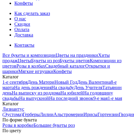
Конфеты
Как сделать заказ
О нас
Скидки
Оплата
Доставка
Контакты
Все букеты и композиции
Цветы на праздники
Хиты
продаж
Цветы
Букеты из роз
Букеты цветов
Композиции из
цветов
Розы в колбах
Свадебный каталог
Открытки и
шарики
Мягкие игрушки
Конфеты
Каталог
1-е сентября
День Матери
Новый Год
День Валентина
8-е
марта
На день рождения
На свадьбу
День Учителя
Татьянин
день
На выписку из роддома
На юбилей
На годовщину
свадьбы
На выпускной
На последний звонок
9-е мая
1-е мая
Каталог
Лизиантус
(Эустома)
Герберы
Лилии
Альстромерии
Ирисы
Гортензии
Гвозди
По форме букета
Розы в коробке
Большие букеты роз
По цвету