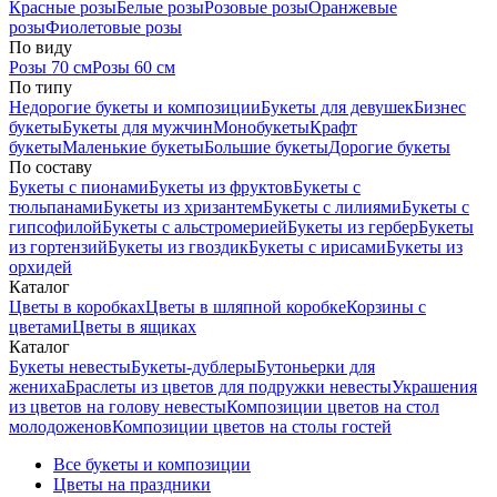
Красные розы
Белые розы
Розовые розы
Оранжевые
розы
Фиолетовые розы
По виду
Розы 70 см
Розы 60 см
По типу
Недорогие букеты и композиции
Букеты для девушек
Бизнес
букеты
Букеты для мужчин
Монобукеты
Крафт
букеты
Маленькие букеты
Большие букеты
Дорогие букеты
По составу
Букеты с пионами
Букеты из фруктов
Букеты с
тюльпанами
Букеты из хризантем
Букеты с лилиями
Букеты с
гипсофилой
Букеты с альстромерией
Букеты из гербер
Букеты
из гортензий
Букеты из гвоздик
Букеты с ирисами
Букеты из
орхидей
Каталог
Цветы в коробках
Цветы в шляпной коробке
Корзины с
цветами
Цветы в ящиках
Каталог
Букеты невесты
Букеты-дублеры
Бутоньерки для
жениха
Браслеты из цветов для подружки невесты
Украшения
из цветов на голову невесты
Композиции цветов на стол
молодоженов
Композиции цветов на столы гостей
Все букеты и композиции
Цветы на праздники