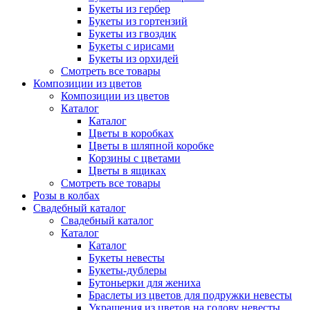
Букеты из гербер
Букеты из гортензий
Букеты из гвоздик
Букеты с ирисами
Букеты из орхидей
Смотреть все товары
Композиции из цветов
Композиции из цветов
Каталог
Каталог
Цветы в коробках
Цветы в шляпной коробке
Корзины с цветами
Цветы в ящиках
Смотреть все товары
Розы в колбах
Свадебный каталог
Свадебный каталог
Каталог
Каталог
Букеты невесты
Букеты-дублеры
Бутоньерки для жениха
Браслеты из цветов для подружки невесты
Украшения из цветов на голову невесты