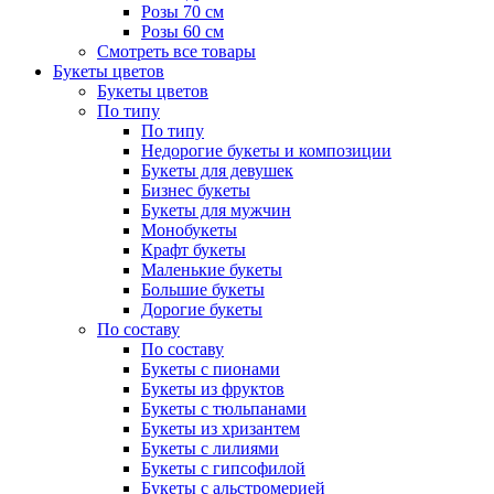
Розы 70 см
Розы 60 см
Смотреть все товары
Букеты цветов
Букеты цветов
По типу
По типу
Недорогие букеты и композиции
Букеты для девушек
Бизнес букеты
Букеты для мужчин
Монобукеты
Крафт букеты
Маленькие букеты
Большие букеты
Дорогие букеты
По составу
По составу
Букеты с пионами
Букеты из фруктов
Букеты с тюльпанами
Букеты из хризантем
Букеты с лилиями
Букеты с гипсофилой
Букеты с альстромерией