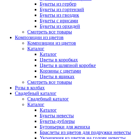
Букеты из гербер
Букеты из гортензий
Букеты из гвоздик
Букеты с ирисами
Букеты из орхидей
Смотреть все товары
Композиции из цветов
Композиции из цветов
Каталог
Каталог
Цветы в коробках
Цветы в шляпной коробке
Корзины с цветами
Цветы в ящиках
Смотреть все товары
Розы в колбах
Свадебный каталог
Свадебный каталог
Каталог
Каталог
Букеты невесты
Букеты-дублеры
Бутоньерки для жениха
Браслеты из цветов для подружки невесты
Украшения из цветов на голову невесты