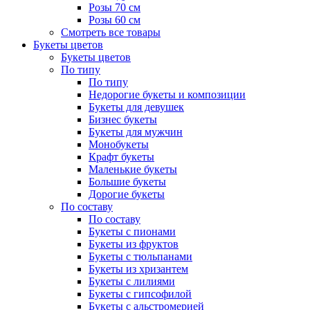
Розы 70 см
Розы 60 см
Смотреть все товары
Букеты цветов
Букеты цветов
По типу
По типу
Недорогие букеты и композиции
Букеты для девушек
Бизнес букеты
Букеты для мужчин
Монобукеты
Крафт букеты
Маленькие букеты
Большие букеты
Дорогие букеты
По составу
По составу
Букеты с пионами
Букеты из фруктов
Букеты с тюльпанами
Букеты из хризантем
Букеты с лилиями
Букеты с гипсофилой
Букеты с альстромерией