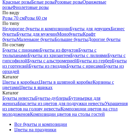
Красные розы
Белые розы
Розовые розы
Оранжевые
розы
Фиолетовые розы
По виду
Розы 70 см
Розы 60 см
По типу
Недорогие букеты и композиции
Букеты для девушек
Бизнес
букеты
Букеты для мужчин
Монобукеты
Крафт
букеты
Маленькие букеты
Большие букеты
Дорогие букеты
По составу
Букеты с пионами
Букеты из фруктов
Букеты с
тюльпанами
Букеты из хризантем
Букеты с лилиями
Букеты с
гипсофилой
Букеты с альстромерией
Букеты из гербер
Букеты
из гортензий
Букеты из гвоздик
Букеты с ирисами
Букеты из
орхидей
Каталог
Цветы в коробках
Цветы в шляпной коробке
Корзины с
цветами
Цветы в ящиках
Каталог
Букеты невесты
Букеты-дублеры
Бутоньерки для
жениха
Браслеты из цветов для подружки невесты
Украшения
из цветов на голову невесты
Композиции цветов на стол
молодоженов
Композиции цветов на столы гостей
Все букеты и композиции
Цветы на праздники