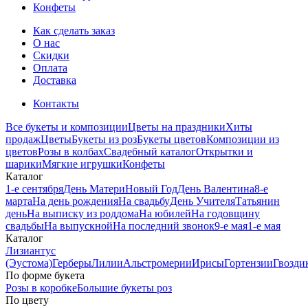
Конфеты
Как сделать заказ
О нас
Скидки
Оплата
Доставка
Контакты
Все букеты и композиции
Цветы на праздники
Хиты
продаж
Цветы
Букеты из роз
Букеты цветов
Композиции из
цветов
Розы в колбах
Свадебный каталог
Открытки и
шарики
Мягкие игрушки
Конфеты
Каталог
1-е сентября
День Матери
Новый Год
День Валентина
8-е
марта
На день рождения
На свадьбу
День Учителя
Татьянин
день
На выписку из роддома
На юбилей
На годовщину
свадьбы
На выпускной
На последний звонок
9-е мая
1-е мая
Каталог
Лизиантус
(Эустома)
Герберы
Лилии
Альстромерии
Ирисы
Гортензии
Гвозди
По форме букета
Розы в коробке
Большие букеты роз
По цвету