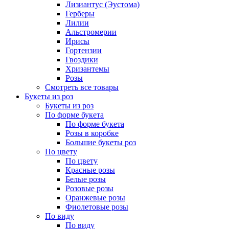
Лизиантус (Эустома)
Герберы
Лилии
Альстромерии
Ирисы
Гортензии
Гвоздики
Хризантемы
Розы
Смотреть все товары
Букеты из роз
Букеты из роз
По форме букета
По форме букета
Розы в коробке
Большие букеты роз
По цвету
По цвету
Красные розы
Белые розы
Розовые розы
Оранжевые розы
Фиолетовые розы
По виду
По виду