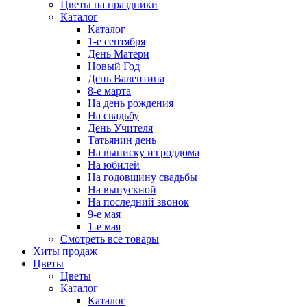
Цветы на праздники
Каталог
Каталог
1-е сентября
День Матери
Новый Год
День Валентина
8-е марта
На день рождения
На свадьбу
День Учителя
Татьянин день
На выписку из роддома
На юбилей
На годовщину свадьбы
На выпускной
На последний звонок
9-е мая
1-е мая
Смотреть все товары
Хиты продаж
Цветы
Цветы
Каталог
Каталог