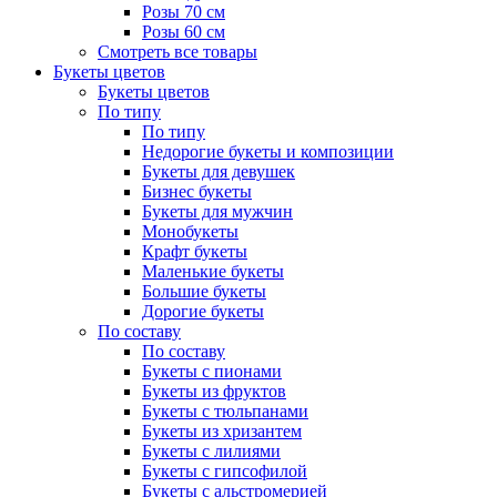
Розы 70 см
Розы 60 см
Смотреть все товары
Букеты цветов
Букеты цветов
По типу
По типу
Недорогие букеты и композиции
Букеты для девушек
Бизнес букеты
Букеты для мужчин
Монобукеты
Крафт букеты
Маленькие букеты
Большие букеты
Дорогие букеты
По составу
По составу
Букеты с пионами
Букеты из фруктов
Букеты с тюльпанами
Букеты из хризантем
Букеты с лилиями
Букеты с гипсофилой
Букеты с альстромерией