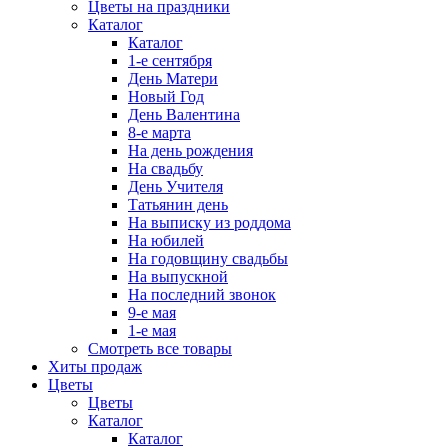
Цветы на праздники
Каталог
Каталог
1-е сентября
День Матери
Новый Год
День Валентина
8-е марта
На день рождения
На свадьбу
День Учителя
Татьянин день
На выписку из роддома
На юбилей
На годовщину свадьбы
На выпускной
На последний звонок
9-е мая
1-е мая
Смотреть все товары
Хиты продаж
Цветы
Цветы
Каталог
Каталог