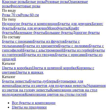
Красные розы
Белые розы
Розовые розы
Оранжевые
розы
Фиолетовые розы
По виду
Розы 70 см
Розы 60 см
По типу
Недорогие букеты и композиции
Букеты для девушек
Бизнес
букеты
Букеты для мужчин
Монобукеты
Крафт
букеты
Маленькие букеты
Большие букеты
Дорогие букеты
По составу
Букеты с пионами
Букеты из фруктов
Букеты с
тюльпанами
Букеты из хризантем
Букеты с лилиями
Букеты с
гипсофилой
Букеты с альстромерией
Букеты из гербер
Букеты
из гортензий
Букеты из гвоздик
Букеты с ирисами
Букеты из
орхидей
Каталог
Цветы в коробках
Цветы в шляпной коробке
Корзины с
цветами
Цветы в ящиках
Каталог
Букеты невесты
Букеты-дублеры
Бутоньерки для
жениха
Браслеты из цветов для подружки невесты
Украшения
из цветов на голову невесты
Композиции цветов на стол
молодоженов
Композиции цветов на столы гостей
Все букеты и композиции
Цветы на праздники