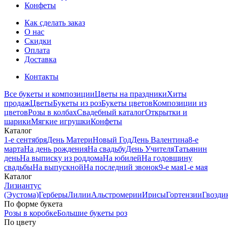
Конфеты
Как сделать заказ
О нас
Скидки
Оплата
Доставка
Контакты
Все букеты и композиции
Цветы на праздники
Хиты
продаж
Цветы
Букеты из роз
Букеты цветов
Композиции из
цветов
Розы в колбах
Свадебный каталог
Открытки и
шарики
Мягкие игрушки
Конфеты
Каталог
1-е сентября
День Матери
Новый Год
День Валентина
8-е
марта
На день рождения
На свадьбу
День Учителя
Татьянин
день
На выписку из роддома
На юбилей
На годовщину
свадьбы
На выпускной
На последний звонок
9-е мая
1-е мая
Каталог
Лизиантус
(Эустома)
Герберы
Лилии
Альстромерии
Ирисы
Гортензии
Гвозди
По форме букета
Розы в коробке
Большие букеты роз
По цвету