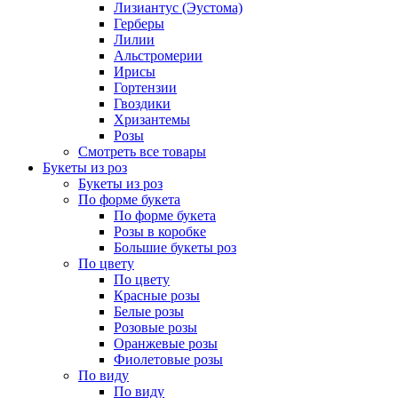
Лизиантус (Эустома)
Герберы
Лилии
Альстромерии
Ирисы
Гортензии
Гвоздики
Хризантемы
Розы
Смотреть все товары
Букеты из роз
Букеты из роз
По форме букета
По форме букета
Розы в коробке
Большие букеты роз
По цвету
По цвету
Красные розы
Белые розы
Розовые розы
Оранжевые розы
Фиолетовые розы
По виду
По виду