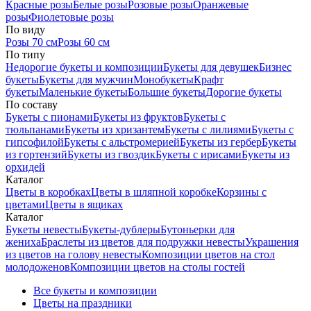
Красные розы
Белые розы
Розовые розы
Оранжевые
розы
Фиолетовые розы
По виду
Розы 70 см
Розы 60 см
По типу
Недорогие букеты и композиции
Букеты для девушек
Бизнес
букеты
Букеты для мужчин
Монобукеты
Крафт
букеты
Маленькие букеты
Большие букеты
Дорогие букеты
По составу
Букеты с пионами
Букеты из фруктов
Букеты с
тюльпанами
Букеты из хризантем
Букеты с лилиями
Букеты с
гипсофилой
Букеты с альстромерией
Букеты из гербер
Букеты
из гортензий
Букеты из гвоздик
Букеты с ирисами
Букеты из
орхидей
Каталог
Цветы в коробках
Цветы в шляпной коробке
Корзины с
цветами
Цветы в ящиках
Каталог
Букеты невесты
Букеты-дублеры
Бутоньерки для
жениха
Браслеты из цветов для подружки невесты
Украшения
из цветов на голову невесты
Композиции цветов на стол
молодоженов
Композиции цветов на столы гостей
Все букеты и композиции
Цветы на праздники