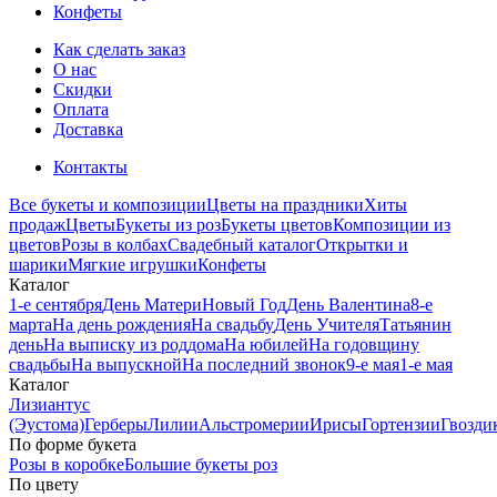
Конфеты
Как сделать заказ
О нас
Скидки
Оплата
Доставка
Контакты
Все букеты и композиции
Цветы на праздники
Хиты
продаж
Цветы
Букеты из роз
Букеты цветов
Композиции из
цветов
Розы в колбах
Свадебный каталог
Открытки и
шарики
Мягкие игрушки
Конфеты
Каталог
1-е сентября
День Матери
Новый Год
День Валентина
8-е
марта
На день рождения
На свадьбу
День Учителя
Татьянин
день
На выписку из роддома
На юбилей
На годовщину
свадьбы
На выпускной
На последний звонок
9-е мая
1-е мая
Каталог
Лизиантус
(Эустома)
Герберы
Лилии
Альстромерии
Ирисы
Гортензии
Гвозди
По форме букета
Розы в коробке
Большие букеты роз
По цвету