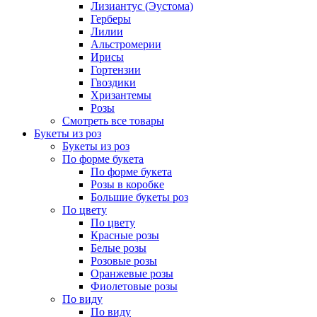
Лизиантус (Эустома)
Герберы
Лилии
Альстромерии
Ирисы
Гортензии
Гвоздики
Хризантемы
Розы
Смотреть все товары
Букеты из роз
Букеты из роз
По форме букета
По форме букета
Розы в коробке
Большие букеты роз
По цвету
По цвету
Красные розы
Белые розы
Розовые розы
Оранжевые розы
Фиолетовые розы
По виду
По виду