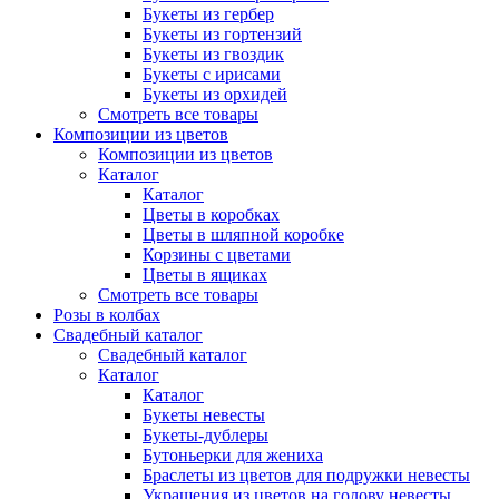
Букеты из гербер
Букеты из гортензий
Букеты из гвоздик
Букеты с ирисами
Букеты из орхидей
Смотреть все товары
Композиции из цветов
Композиции из цветов
Каталог
Каталог
Цветы в коробках
Цветы в шляпной коробке
Корзины с цветами
Цветы в ящиках
Смотреть все товары
Розы в колбах
Свадебный каталог
Свадебный каталог
Каталог
Каталог
Букеты невесты
Букеты-дублеры
Бутоньерки для жениха
Браслеты из цветов для подружки невесты
Украшения из цветов на голову невесты