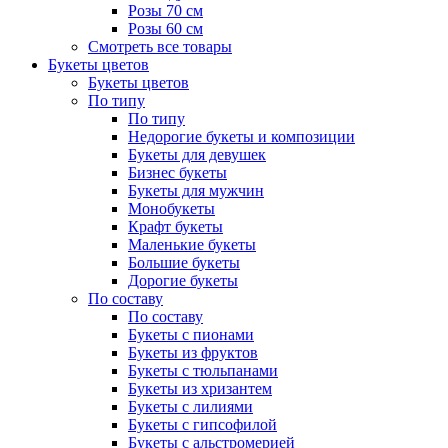
Розы 70 см
Розы 60 см
Смотреть все товары
Букеты цветов
Букеты цветов
По типу
По типу
Недорогие букеты и композиции
Букеты для девушек
Бизнес букеты
Букеты для мужчин
Монобукеты
Крафт букеты
Маленькие букеты
Большие букеты
Дорогие букеты
По составу
По составу
Букеты с пионами
Букеты из фруктов
Букеты с тюльпанами
Букеты из хризантем
Букеты с лилиями
Букеты с гипсофилой
Букеты с альстромерией