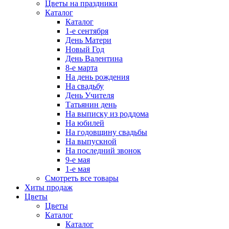
Цветы на праздники
Каталог
Каталог
1-е сентября
День Матери
Новый Год
День Валентина
8-е марта
На день рождения
На свадьбу
День Учителя
Татьянин день
На выписку из роддома
На юбилей
На годовщину свадьбы
На выпускной
На последний звонок
9-е мая
1-е мая
Смотреть все товары
Хиты продаж
Цветы
Цветы
Каталог
Каталог